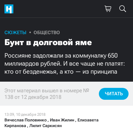
СЮЖЕТЫ
ОБЩЕСТВО
Поддержите
Бунт в долговой яме
нашу работу!
Россияне задолжали за коммуналку 650
Ежемесячно
Разово
миллиардов рублей. И все чаще не платят:
кто от безденежья, а кто — из принципа
3000
1000
Этот материал вышел в номере №
500
300
ЧИТАТЬ
138 от 12 декабря 2018
Вячеслав Половинко
,
Иван Жилин
,
Елизавета
Нажимая кнопку «Стать соучастником»,
Кирпанова
,
Лилит Саркисян
я принимаю
условия
и подтверждаю свое гражданство РФ