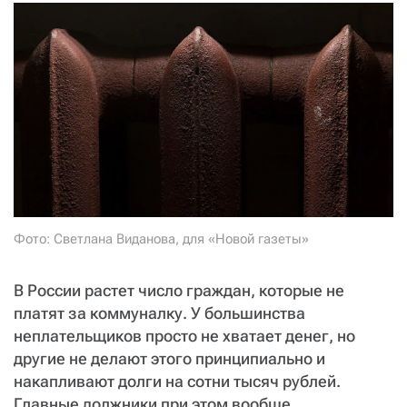
СТАТЬ СОУЧАСТНИКОМ
ПОДЕЛИТЬСЯ С ДРУЗЬЯМИ
Если у вас есть вопросы, пишите
donate@novayagazeta.ru
или
звоните:
+7 (929) 612-03-68
Фото: Светлана Виданова, для «Новой газеты»
В России растет число граждан, которые не
платят за коммуналку. У большинства
неплательщиков просто не хватает денег, но
другие не делают этого принципиально и
накапливают долги на сотни тысяч рублей.
Главные должники при этом вообще