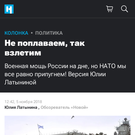
КОЛОНКА
ПОЛИТИКА
Поддержите
Не поплаваем, так
нашу работу!
взлетим
Ежемесячно
Разово
Военная мощь России на дне, но НАТО мы
все равно припугнем! Версия Юлии
3000
1000
Латыниной
500
300
Юлия Латынина
,
Обозреватель «Новой»
Нажимая кнопку «Стать соучастником»,
я принимаю
условия
и подтверждаю свое гражданство РФ