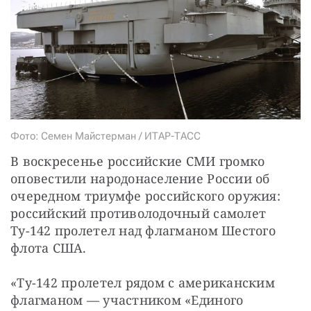
СТАТЬ СОУЧАСТНИКОМ
ПОДЕЛИТЬСЯ С ДРУЗЬЯМИ
Если у вас есть вопросы, пишите
donate@novayagazeta.ru
или
звоните:
+7 (929) 612-03-68
Фото: Семен Майстерман / ИТАР-ТАСС
В воскресенье российские СМИ громко 
оповестили народонаселение России об 
очередном триумфе российского оружия: 
российский противолодочный самолет 
Ту-142 пролетел над флагманом Шестого 
флота США.
«Ту-142 пролетел рядом с американским 
флагманом — участником «Единого 