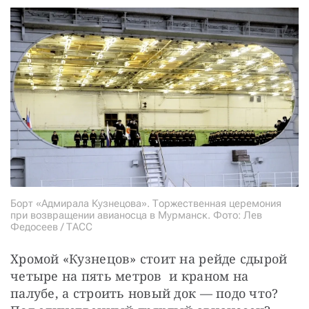
Борт «Адмирала Кузнецова». Торжественная церемония
при возвращении авианосца в Мурманск. Фото: Лев
Федосеев / ТАСС
Хромой «Кузнецов» стоит на рейде сдырой 
четыре на пять метров  и краном на 
палубе, а строить новый док — подо что? 