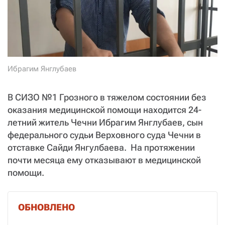
СТАТЬ СОУЧАСТНИКОМ
ПОДЕЛИТЬСЯ С ДРУЗЬЯМИ
Если у вас есть вопросы, пишите
donate@novayagazeta.ru
или
звоните:
+7 (929) 612-03-68
Ибрагим Янглубаев
В СИЗО №1 Грозного в тяжелом состоянии без
оказания медицинской помощи находится 24-
летний житель Чечни Ибрагим Янглубаев, сын
федерального судьи Верховного суда Чечни в
отставке Сайди Янгулбаева. На протяжении
почти месяца ему отказывают в медицинской
помощи.
ОБНОВЛЕНО