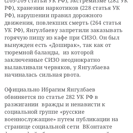
(205-209 статьи УК РФ), экстремизме (282 УК 
РФ), хранении наркотиков (228 статья УК 
РФ), нарушении правил дорожного 
движения, повлекших смерть (264 статья 
УК РФ), Янгулбаеву запретили заказывать 
горячую пищу из кафе при СИЗО. Он был 
вынужден есть «Доширак», так как от 
тюремной баланды,  из которой 
заключенные СИЗО неоднократно 
вылавливали червяков, у Янгулбаева 
начиналась сильная рвота.
Официально Ибрагим Янгулбаев 
обвиняется по статье 282 УК РФ в 
разжигании  вражды и ненависти к 
социальной группе «русские 
военнослужащие» путем публикации на 
странице социальной сети  ВКонтакте  