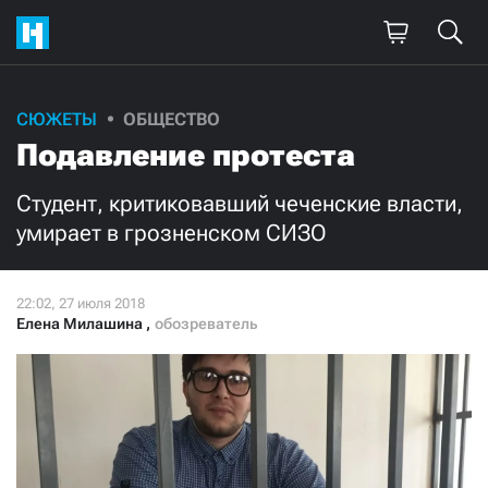
СЮЖЕТЫ
ОБЩЕСТВО
Поддержите
Подавление протеста
нашу работу!
Студент, критиковавший чеченские власти,
Ежемесячно
Разово
умирает в грозненском СИЗО
3000
1000
Елена Милашина
,
обозреватель
500
300
Нажимая кнопку «Стать соучастником»,
я принимаю
условия
и подтверждаю свое гражданство РФ