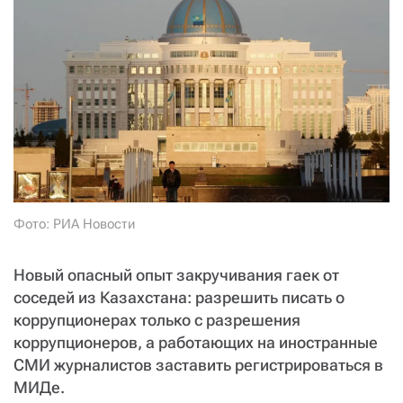
СТАТЬ СОУЧАСТНИКОМ
ПОДЕЛИТЬСЯ С ДРУЗЬЯМИ
Если у вас есть вопросы, пишите
donate@novayagazeta.ru
или
звоните:
+7 (929) 612-03-68
Фото: РИА Новости
Новый опасный опыт закручивания гаек от
соседей из Казахстана: разрешить писать о
коррупционерах только с разрешения
коррупционеров, а работающих на иностранные
СМИ журналистов заставить регистрироваться в
МИДе.