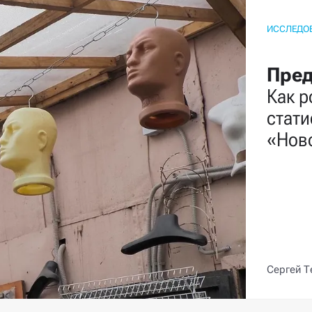
ИССЛЕДО
Пред
Как 
стати
«Нов
Сергей Т