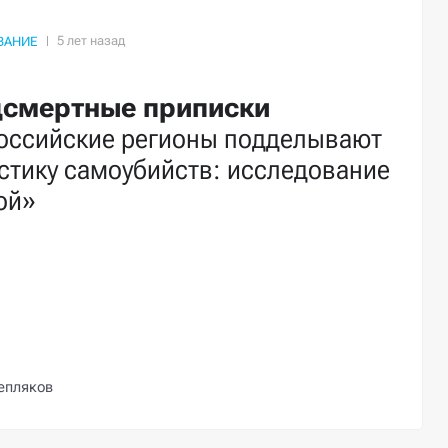
ВАНИЕ
смертные приписки
российские регионы подделывают
стику самоубийств: исследование
ой»
епляков