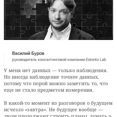
СТАТЬ СОУЧАСТНИКОМ
ПОДЕЛИТЬСЯ С ДРУЗЬЯМИ
Если у вас есть вопросы, пишите
donate@novayagazeta.ru
или
звоните:
+7 (929) 612-03-68
Василий Буров
руководитель консалтинговой компании Estonto Lab
У меня нет данных — только наблюдения. 
Но иногда наблюдение точнее данных, 
потому что порой можно заметить то, что 
еще не стало предметом измерения.
В какой-то момент из разговоров о будущем 
исчезло «завтра». Не будущее вообще — 
люди продолжают строить планы, думать о 