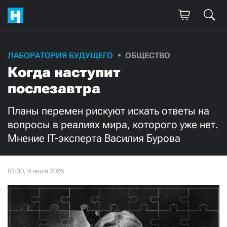
Поддержите
ЛАБОРАТОРИЯ БУДУЩЕГО
ОБЩЕСТВО
Когда наступит
нашу работу!
послезавтра
Ежемесячно
Разово
Планы перемен рискуют искать ответы на
3000
1000
вопросы в реалиях мира, которого уже нет.
Мнение IT-эксперта Василия Бурова
500
300
Нажимая кнопку «Стать соучастником»,
я принимаю
условия
и подтверждаю свое гражданство РФ