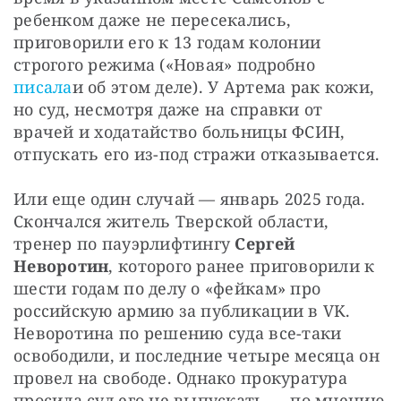
ребенком даже не пересекались, 
приговорили его к 13 годам колонии 
строгого режима («Новая» подробно 
писала
и об этом деле). У Артема рак кожи, 
но суд, несмотря даже на справки от 
врачей и ходатайство больницы ФСИН, 
отпускать его из-под стражи отказывается.
Или еще один случай — январь 2025 года. 
Скончался житель Тверской области, 
тренер по пауэрлифтингу 
Сергей 
Неворотин
, которого ранее приговорили к 
шести годам по делу о «фейкам» про 
российскую армию за публикации в VK. 
Неворотина по решению суда все-таки 
освободили, и последние четыре месяца он 
провел на свободе. Однако прокуратура 
просила суд его не выпускать — по мнению 