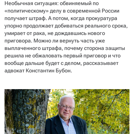
СТАТЬ СОУЧАСТНИКОМ
Необычная ситуация: обвиняемый по
ПОДЕЛИТЬСЯ С ДРУЗЬЯМИ
«политическому» делу в современной России
получает штраф. А потом, когда прокуратура
Если у вас есть вопросы, пишите
donate@novayagazeta.ru
или
упорно продолжает добиваться реального срока,
звоните:
+7 (929) 612-03-68
умирает от рака, не дождавшись нового
приговора. Можно ли вернуть часть уже
выплаченного штрафа, почему сторона защиты
решила не обжаловать первый приговор и что
вообще дальше будет с делом, рассказывает
адвокат Константин Бубон.