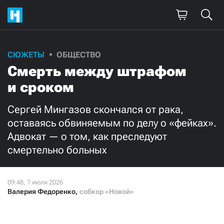
Поддержите
СЮЖЕТЫ
ОБЩЕСТВО
Смерть между штрафом
нашу работу!
и сроком
Ежемесячно
Разово
Сергей Мингазов скончался от рака,
3000
1000
оставаясь обвиняемым по делу о «фейках».
Адвокат — о том, как преследуют
500
300
смертельно больных
Валерия Федоренко
,
собкор «Новой»
Нажимая кнопку «Стать соучастником»,
я принимаю
условия
и подтверждаю свое гражданство РФ