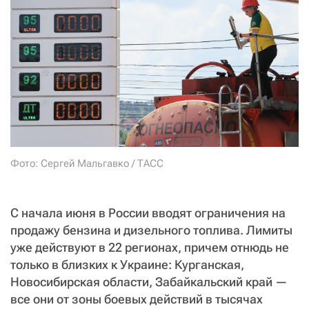
СТАТЬ СОУЧАСТНИКОМ
ПОДЕЛИТЬСЯ С ДРУЗЬЯМИ
Если у вас есть вопросы, пишите
donate@novayagazeta.ru
или
звоните:
+7 (929) 612-03-68
Фото: Сергей Мальгавко / ТАСС
С начала июня в России вводят ограничения на
продажу бензина и дизельного топлива. Лимиты
уже действуют в 22 регионах, причем отнюдь не
только в близких к Украине: Курганская,
Новосибирская области, Забайкальский край —
все они от зоны боевых действий в тысячах