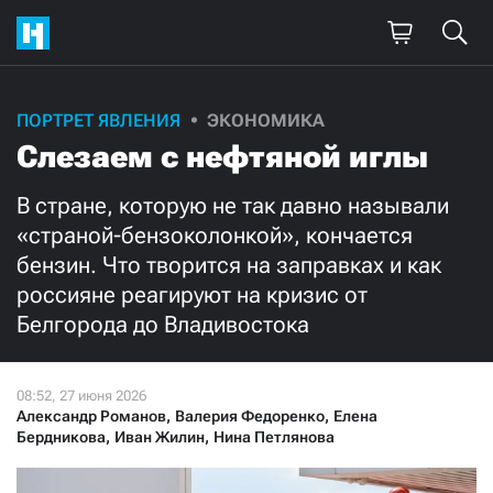
Поддержите
ПОРТРЕТ ЯВЛЕНИЯ
ЭКОНОМИКА
Слезаем с нефтяной иглы
нашу работу!
Ежемесячно
Разово
В стране, которую не так давно называли
«страной-бензоколонкой», кончается
бензин. Что творится на заправках и как
3000
1000
россияне реагируют на кризис от
Белгорода до Владивостока
500
300
Александр Романов
,
Валерия Федоренко
,
Елена
Бердникова
,
Иван Жилин
,
Нина Петлянова
Нажимая кнопку «Стать соучастником»,
я принимаю
условия
и подтверждаю свое гражданство РФ