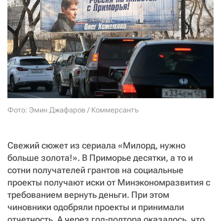
СТАТЬ СОУЧАСТНИКОМ
ПОДЕЛИТЬСЯ С ДРУЗЬЯМИ
Если у вас есть вопросы, пишите
donate@novayagazeta.ru
или
звоните:
+7 (929) 612-03-68
Фото: Эмин Джафаров / Коммерсантъ
Свежий сюжет из сериала «Милорд, нужно
больше золота!». В Приморье десятки, а то и
сотни получателей грантов на социальные
проекты получают иски от Минэкономразвития с
требованием вернуть деньги. При этом
чиновники одобряли проекты и принимали
отчетность. А через год-полтора оказалось, что