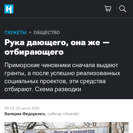
Поддержите
СЮЖЕТЫ
ОБЩЕСТВО
Рука дающего, она же —
нашу работу!
отбирающего
Ежемесячно
Разово
Приморские чиновники сначала выдают
3000
1000
гранты, а после успешно реализованных
социальных проектов, эти средства
500
300
отбирают. Схема разводки
Валерия Федоренко
,
собкор «Новой»
Нажимая кнопку «Стать соучастником»,
я принимаю
условия
и подтверждаю свое гражданство РФ