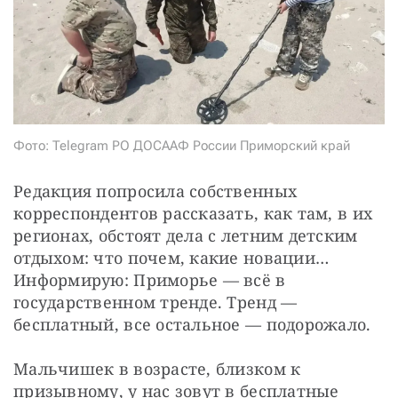
СТАТЬ СОУЧАСТНИКОМ
ПОДЕЛИТЬСЯ С ДРУЗЬЯМИ
Если у вас есть вопросы, пишите
donate@novayagazeta.ru
или
звоните:
+7 (929) 612-03-68
Фото: Telegram РО ДОСААФ России Приморский край
Редакция попросила собственных 
корреспондентов рассказать, как там, в их 
регионах, обстоят дела с летним детским 
отдыхом: что почем, какие новации… 
Информирую: Приморье — всё в 
государственном тренде. Тренд — 
бесплатный, все остальное — подорожало.
Мальчишек в возрасте, близком к 
призывному, у нас зовут в бесплатные 