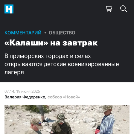
Поддержите
КОММЕНТАРИЙ
ОБЩЕСТВО
«Калаши» на завтрак
нашу работу!
Ежемесячно
Разово
В приморских городах и селах
открываются детские военизированные
лагеря
3000
1000
500
300
Валерия Федоренко
,
собкор «Новой»
Нажимая кнопку «Стать соучастником»,
я принимаю
условия
и подтверждаю свое гражданство РФ