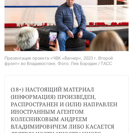
СТАТЬ СОУЧАСТНИКОМ
ПОДЕЛИТЬСЯ С ДРУЗЬЯМИ
Если у вас есть вопросы, пишите
donate@novayagazeta.ru
или
звоните:
+7 (929) 612-03-68
Презентация проекта «ЧВК »Вагнер«, 2023 г. Второй
фронт» во Владивостоке. Фото: Лев Бородин / ТАСС
(18+) НАСТОЯЩИЙ МАТЕРИАЛ 
(ИНФОРМАЦИЯ) ПРОИЗВЕДЕН, 
РАСПРОСТРАНЕН И (ИЛИ) НАПРАВЛЕН 
ИНОСТРАННЫМ АГЕНТОМ 
КОЛЕСНИКОВЫМ АНДРЕЕМ 
ВЛАДИМИРОВИЧЕМ ЛИБО КАСАЕТСЯ 