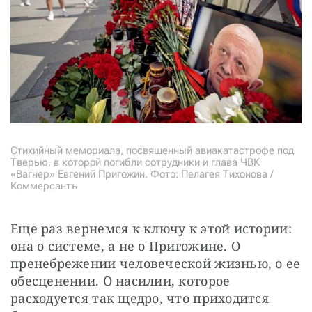
Стихийный мемориала, посвященный авиакатастрофе под
Тверью, в которой погибли сотрудники и глава ЧВК
«Вагнер» Евгений Пригожин. Фото: Пелагея Тихонова /
Коммерсантъ
Еще раз вернемся к ключу к этой истории: 
она о системе, а не о Пригожине. О 
пренебрежении человеческой жизнью, о ее 
обесценении. О насилии, которое 
расходуется так щедро, что приходится 