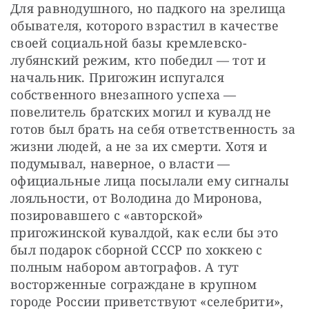
Для равнодушного, но падкого на зрелища 
обывателя, которого взрастил в качестве 
своей социальной базы кремлевско-
лубянский режим, кто победил — тот и 
начальник. Пригожин испугался 
собственного внезапного успеха — 
повелитель братских могил и кувалд не 
готов был брать на себя ответственность за 
жизни людей, а не за их смерти. Хотя и 
подумывал, наверное, о власти — 
официальные лица посылали ему сигналы 
лояльности, от Володина до Миронова, 
позировавшего с «авторской» 
пригожинской кувалдой, как если бы это 
был подарок сборной СССР по хоккею с 
полным набором автографов. А тут 
восторженные сограждане в крупном 
городе России приветствуют «селебрити», 