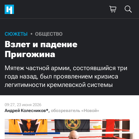
Поддержите
СЮЖЕТЫ
ОБЩЕСТВО
Взлет и падение
нашу работу!
Пригожина
Ежемесячно
Разово
Мятеж частной армии, состоявшийся три
3000
1000
года назад, был проявлением кризиса
легитимности кремлевской системы
500
300
Андрей Колесников*
,
обозреватель «Новой»
Нажимая кнопку «Стать соучастником»,
я принимаю
условия
и подтверждаю свое гражданство РФ