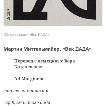
Обложка книги «Век ДАДА»
Мартин Миттельмайер. «Век ДАДА»
Перевод с немецкого: Вера
Котелевская
Ad Marginem
эта песня дадаиста
сердцем истого дада