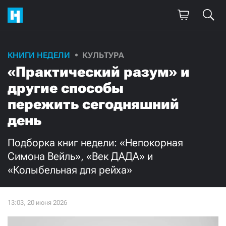
Поддержите
КНИГИ НЕДЕЛИ
КУЛЬТУРА
«Практический разум» и
нашу работу!
другие способы
Ежемесячно
Разово
пережить сегодняшний
день
3000
1000
Подборка книг недели: «Непокорная
500
300
Симона Вейль», «Век ДАДА» и
«Колыбельная для рейха»
Нажимая кнопку «Стать соучастником»,
я принимаю
условия
и подтверждаю свое гражданство РФ