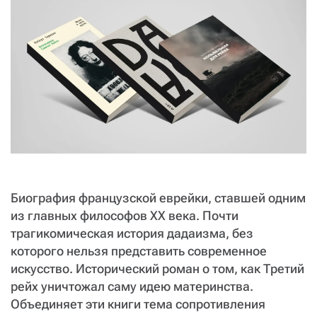
СТАТЬ СОУЧАСТНИКОМ
ПОДЕЛИТЬСЯ С ДРУЗЬЯМИ
Если у вас есть вопросы, пишите
donate@novayagazeta.ru
или
звоните:
+7 (929) 612-03-68
Биография французской еврейки, ставшей одним
из главных философов XX века. Почти
трагикомическая история дадаизма, без
которого нельзя представить современное
искусство. Исторический роман о том, как Третий
рейх уничтожал саму идею материнства.
Объединяет эти книги тема сопротивления