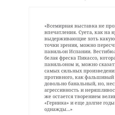
«Всемирная выставка не прои
впечатления. Суета, как на 
выдерживающие хоть какую-т
точки зрения, можно пересч
павильон Испании. Вестибюл
белая фреска Пикассо, котор
павильоном и, можно сказать
самых сильных произведений
противного, как фальшивый 
довольно банальный, но, нес
агрессивность и неряшливост
же остается творением велик
«Герника» и еще долгие годы
однажды…»