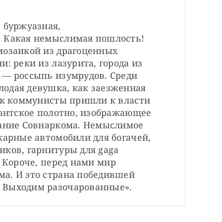
 буржуазная, 
 Какая немыслимая пошлость! 
мозаикой из драгоценных 
: реки из лазурита, города из 
 — россыпь изумрудов. Среди 
одая девушка, как заезженная 
ак коммунисты пришли к власти 
гантское полотно, изображающее 
дание Совнаркома. Немыслимое 
карные автомобили для богачей, 
ков, гарнитуры для gaga 
. Короче, перед нами мир 
а. И это страна победившей 
 Выходим разочарованные».