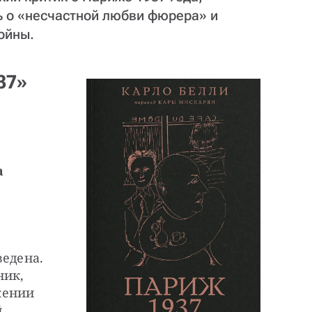
 о «несчастной любви фюрера» и
ойны.
37»
а
едена. 
ик, 
ении 
 