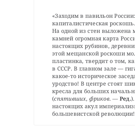
«Заходим в павильон России:
капиталистическая роскошь.
На одной из стен выложена 
камней огромная карта России
настоящих рубинов, деревни
этой мещанской роскоши мол
пластинка, твердит о том, к
в СССР. В главном зале — ги
какое-то историческое засе
уродство! В центре стоят ши
кресла для больших начальни
(
спятивших, фриков
. —
 Ред.
)
настоящих акул империализм
большевистской революции!