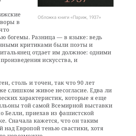
ижские 
Обложка книги «Париж, 1937»
воры в 
что 
 богемы. Разница — в языке: ведь 
нными критиками были поэты и 
 итальянец отдает им должное: одними 
произведения искусства, и 
н, столь и точен, так что 90 лет 
же слишком живое несогласие. Едва ли 
еских характеристик, которые я еще 
ильоны той самой Всемирной выставки 
о Белли, приехав из фашистской 
е. Сначала кажется, что он таким 
 над Европой тенью свастики, хотя 
это невозможно.