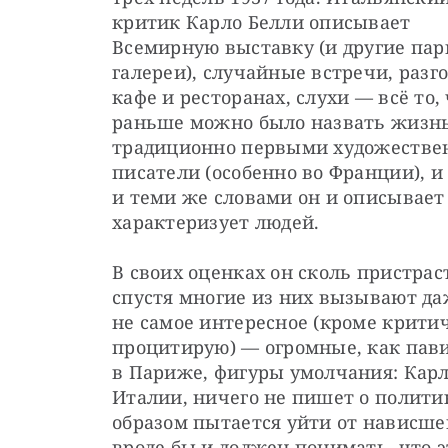
критик Карло Белли описывает 
Всемирную выставку (и другие пар
галереи), случайные встречи, разго
кафе и ресторанах, слухи — всё то, 
раньше можно было назвать жизнью
традиционно первыми художестве
писатели (особенно во Франции), и
и теми же словами он и описывает 
характеризует людей.
В своих оценках он сколь пристрасте
спустя многие из них вызывают да
не самое интересное (кроме критич
процитирую) — огромные, как пав
в Париже, фигуры умолчания: Карл
Италии, ничего не пишет о политик
образом пытается уйти от нависшей
вроде бы и должен понимать, что 