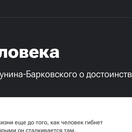
еловека
унина-Барковского о достоинст
зни еще до того, как человек гибнет
торыми он сталкивается там,