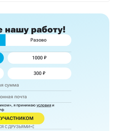
е
нашу работу!
Разово
1000
300
ником»,
я принимаю
условия
и
РФ
ОУЧАСТНИКОМ
Я С ДРУЗЬЯМИ