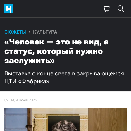
Поддержите
СЮЖЕТЫ
КУЛЬТУРА
«Человек — это не вид, а
нашу работу!
статус, который нужно
Ежемесячно
Разово
заслужить»
3000
1000
Выставка о конце света в закрывающемся
ЦТИ «Фабрика»
500
300
Нажимая кнопку «Стать соучастником»,
я принимаю
условия
и подтверждаю свое гражданство РФ