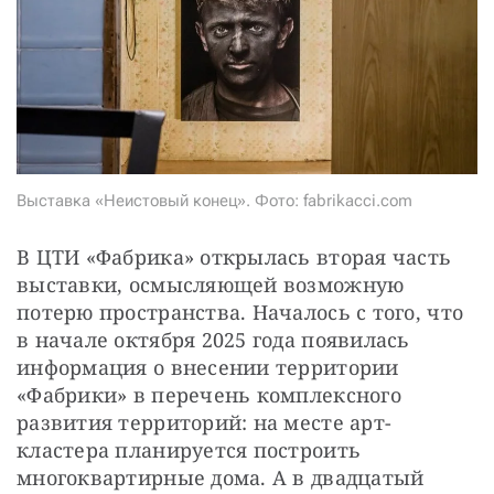
СТАТЬ СОУЧАСТНИКОМ
ПОДЕЛИТЬСЯ С ДРУЗЬЯМИ
Если у вас есть вопросы, пишите
donate@novayagazeta.ru
или
звоните:
+7 (929) 612-03-68
Выставка «Неистовый конец». Фото: fabrikacci.com
В ЦТИ «Фабрика» открылась вторая часть 
выставки, осмысляющей возможную 
потерю пространства. Началось с того, что 
в начале октября 2025 года появилась 
информация о внесении территории 
«Фабрики» в перечень комплексного 
развития территорий: на месте арт-
кластера планируется построить 
многоквартирные дома. А в двадцатый 