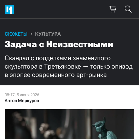
Поддержите
СЮЖЕТЫ
КУЛЬТУРА
Задача с Неизвестными
нашу работу!
Ежемесячно
Разово
Скандал с подделками знаменитого
скульптора в Третьяковке — только эпизод
в эпопее современного арт-рынка
3000
1000
500
300
Антон Меркуров
Нажимая кнопку «Стать соучастником»,
я принимаю
условия
и подтверждаю свое гражданство РФ