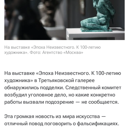
СТАТЬ СОУЧАСТНИКОМ
ПОДЕЛИТЬСЯ С ДРУЗЬЯМИ
Если у вас есть вопросы, пишите
donate@novayagazeta.ru
или
звоните:
+7 (929) 612-03-68
На выставке «Эпоха Неизвестного. К 100-летию
художника». Фото: Агентство «Москва»
На выставке «Эпоха Неизвестного. К 100-летию
художника» в Третьяковской галерее
обнаружились подделки. Следственный комитет
возбудил уголовное дело, но какие конкретно
работы вызвали подозрение — не сообщается.
Эта громкая новость из мира искусства —
отличный повод поговорить о фальсификациях.