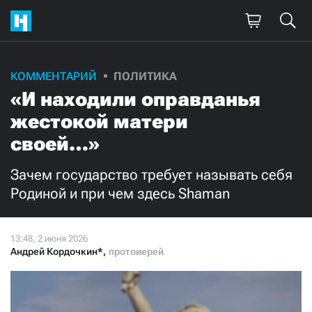
Поддержите
КОММЕНТАРИЙ
ПОЛИТИКА
«И находили оправданья
нашу работу!
жестокой матери
Ежемесячно
Разово
своей…»
3000
1000
Зачем государство требует называть себя
Родиной и при чем здесь Shaman
500
300
Андрей Кордочкин*
,
протоиерей
Нажимая кнопку «Стать соучастником»,
я принимаю
условия
и подтверждаю свое гражданство РФ