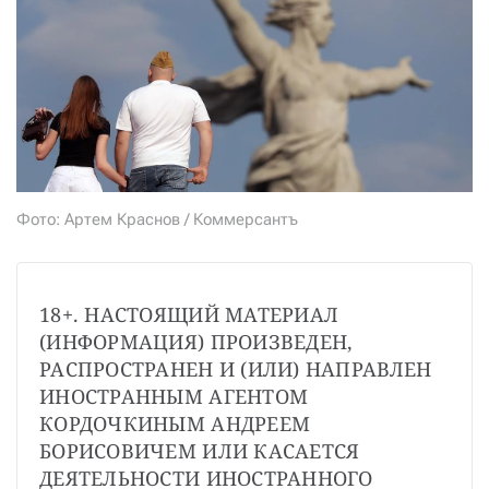
СТАТЬ СОУЧАСТНИКОМ
ПОДЕЛИТЬСЯ С ДРУЗЬЯМИ
Если у вас есть вопросы, пишите
donate@novayagazeta.ru
или
звоните:
+7 (929) 612-03-68
Фото: Артем Краснов / Коммерсантъ
18+. НАСТОЯЩИЙ МАТЕРИАЛ 
(ИНФОРМАЦИЯ) ПРОИЗВЕДЕН, 
РАСПРОСТРАНЕН И (ИЛИ) НАПРАВЛЕН 
ИНОСТРАННЫМ АГЕНТОМ 
КОРДОЧКИНЫМ АНДРЕЕМ 
БОРИСОВИЧЕМ ИЛИ КАСАЕТСЯ 
ДЕЯТЕЛЬНОСТИ ИНОСТРАННОГО 