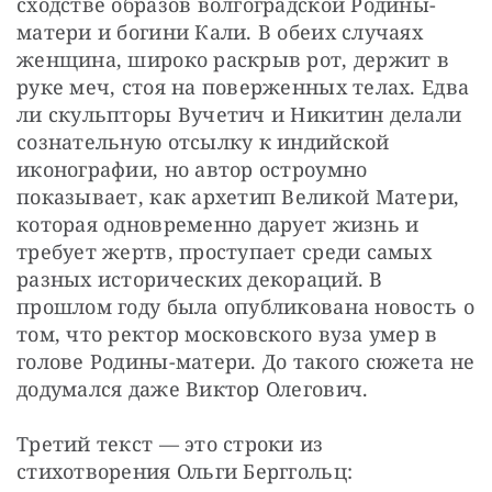
сходстве образов волгоградской Родины-
матери и богини Кали. В обеих случаях 
женщина, широко раскрыв рот, держит в 
руке меч, стоя на поверженных телах. Едва 
ли скульпторы Вучетич и Никитин делали 
сознательную отсылку к индийской 
иконографии, но автор остроумно 
показывает, как архетип Великой Матери, 
которая одновременно дарует жизнь и 
требует жертв, проступает среди самых 
разных исторических декораций. В 
прошлом году была опубликована новость о 
том, что ректор московского вуза умер в 
голове Родины-матери. До такого сюжета не 
додумался даже Виктор Олегович.
Третий текст — это строки из 
стихотворения Ольги Берггольц: