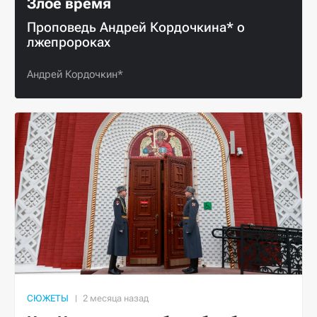
Злое время
Проповедь Андрей Кордочкина* о
лжепророках
Андрей Кордочкин*
СЮЖЕТЫ