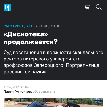
Поддержите
СМОТРИТЕ, КТО
ОБЩЕСТВО
«Дискотека»
нашу работу!
продолжается?
Ежемесячно
Разово
Суд восстановил в должности скандального
3000
1000
ректора питерского университета
профсоюзов Запесоцкого. Портрет «лица
500
300
российской науки»
Павел Гутионтов
,
обозреватель
Нажимая кнопку «Стать соучастником»,
я принимаю
условия
и подтверждаю свое гражданство РФ