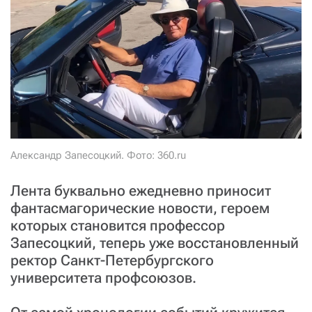
СТАТЬ СОУЧАСТНИКОМ
ПОДЕЛИТЬСЯ С ДРУЗЬЯМИ
Если у вас есть вопросы, пишите
donate@novayagazeta.ru
или
звоните:
+7 (929) 612-03-68
Александр Запесоцкий. Фото: 360.ru
Лента буквально ежедневно приносит
фантасмагорические новости, героем
которых становится профессор
Запесоцкий, теперь уже восстановленный
ректор Санкт-Петербургского
университета профсоюзов.