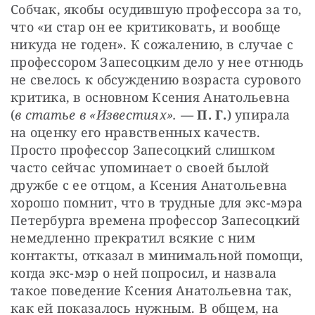
Собчак, якобы осудившую профессора за то, 
что «и стар он ее критиковать, и вообще 
никуда не годен». К сожалению, в случае с 
профессором Запесоцким дело у нее отнюдь 
не свелось к обсуждению возраста сурового 
критика, в основном Ксения Анатольевна 
(
в статье в «Известиях». — 
П. Г.
) упирала 
на оценку его нравственных качеств. 
Просто профессор Запесоцкий слишком 
часто сейчас упоминает о своей былой 
дружбе с ее отцом, а Ксения Анатольевна 
хорошо помнит, что в трудные для экс-мэра 
Петербурга времена профессор Запесоцкий 
немедленно прекратил всякие с ним 
контакты, отказал в минимальной помощи, 
когда экс-мэр о ней попросил, и назвала 
такое поведение Ксения Анатольевна так, 
как ей показалось нужным. В общем, на 