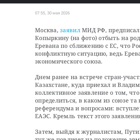
Москва, 
заявил
 МИД РФ, предписал
Копыркину (на фото) отбыть на род
Еревана по сближению с ЕС, что Ро
конфликтную ситуацию, ведь Ерева
экономического союза.
Днем ранее на встрече стран-учас
Казахстане, куда приехал и Влади
коллективное заявление о том, что
определиться, в каком из союзе та 
референдума и вопросами: вступлен
ЕАЭС. Кремль текст этого заявлени
Затем, выйдя к журналистам, Пути
тут же повлияет на положение армя