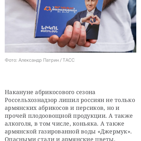
СТАТЬ СОУЧАСТНИКОМ
ПОДЕЛИТЬСЯ С ДРУЗЬЯМИ
Если у вас есть вопросы, пишите
donate@novayagazeta.ru
или
звоните:
+7 (929) 612-03-68
Фото: Александр Патрин / ТАСС
Накануне абрикосового сезона 
Россельхознадзор лишил россиян не только 
армянских абрикосов и персиков, но и 
прочей плодоовощной продукции. А также 
алкоголя, в том числе, коньяка. А также 
армянской газированной воды «Джермук». 
Опасными стали и армянские цветы.