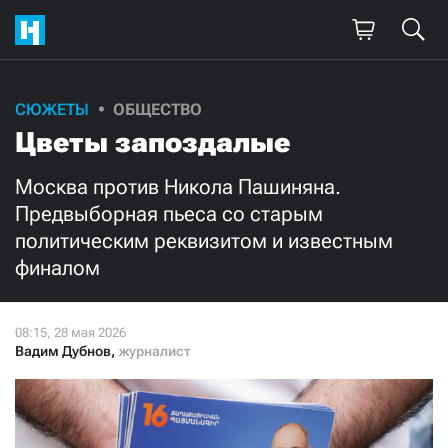
Поддержите
СЮЖЕТЫ
ОБЩЕСТВО
Цветы запоздалые
нашу работу!
Ежемесячно
Разово
Москва против Никола Пашиняна.
Предвыборная пьеса со старым
политическим реквизитом и известным
3000
1000
финалом
500
300
Вадим Дубнов
,
журналист
Нажимая кнопку «Стать соучастником»,
я принимаю
условия
и подтверждаю свое гражданство РФ