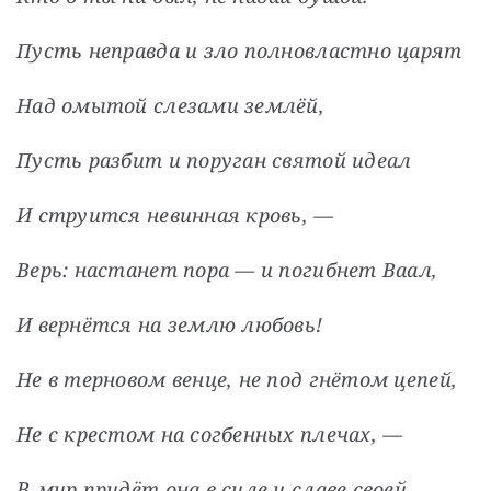
Пусть неправда и зло полновластно царят
Над омытой слезами землёй,
Пусть разбит и поруган святой идеал
И струится невинная кровь, —
Верь: настанет пора — и погибнет Ваал,
И вернётся на землю любовь!
Не в терновом венце, не под гнётом цепей,
Не с крестом на согбенных плечах, —
В мир придёт она в силе и славе своей,