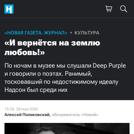
Поддержите
«НОВАЯ ГАЗЕТА. ЖУРНАЛ»
КУЛЬТУРА
«И вернётся на землю
нашу работу!
любовь!»
Ежемесячно
Разово
По ночам в музее мы слушали Deep Purple
3000
1000
и говорили о поэтах. Ранимый,
тосковавший по недостижимому идеалу
500
300
Надсон был среди них
Алексей Поликовский
,
обозреватель «Новой»
Нажимая кнопку «Стать соучастником»,
я принимаю
условия
и подтверждаю свое гражданство РФ