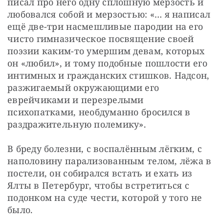
писал про него одну сплошную мерзость и 
любовался собой и мерзостью: «… я написал 
ещё две-три насмешливые пародии на его 
чисто гимназическое посвящение своей 
поэзии каким-то умершим девам, которых 
он «любил», и тому подобные пошлости его 
интимных и гражданских стишков. Надсон, 
разжигаемый окружающими его 
еврейчиками и перезрелыми 
психопатками, необдуманно бросился в 
раздражительную полемику».
В бреду болезни, с воспалённым лёгким, с 
наполовину парализованным телом, лёжа в 
постели, он собирался встать и ехать из 
Ялты в Петербург, чтобы встретиться с 
подонком на суде чести, которой у того не 
было.