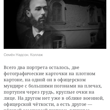
СТАТЬ СОУЧАСТНИКОМ
ПОДЕЛИТЬСЯ С ДРУЗЬЯМИ
Если у вас есть вопросы, пишите
donate@novayagazeta.ru
или
звоните:
+7 (929) 612-03-68
Семён Надсон. Коллаж
Всего два портрета осталось, две 
фотографические карточки на плотном 
картоне, на одной он в офицерском 
мундире с большими погонами на плечах, 
портупея через грудь, круглые очки на 
лице. На другом нет уже в облике военной, 
офицерской чёткости, а есть другое — 