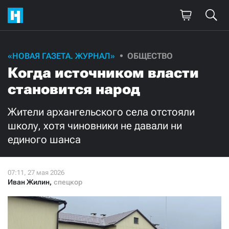
Поддержите
«НОВАЯ ГАЗЕТА. ЖУРНАЛ»
ОБЩЕСТВО
Когда источником власти
нашу работу!
становится народ
Ежемесячно
Разово
Жители архангельского села отстояли
3000
1000
школу, хотя чиновники не давали ни
единого шанса
500
300
Иван Жилин
,
спецкор
Нажимая кнопку «Стать соучастником»,
я принимаю
условия
и подтверждаю свое гражданство РФ