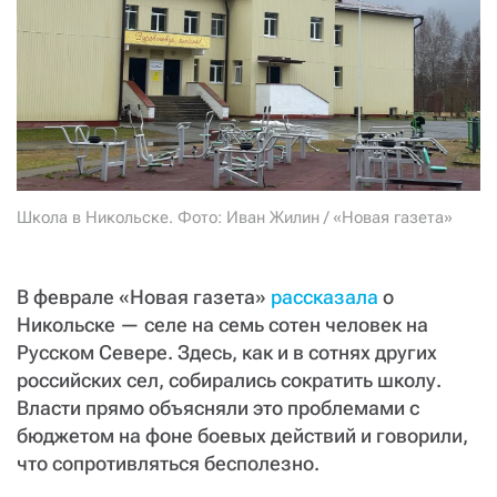
СТАТЬ СОУЧАСТНИКОМ
ПОДЕЛИТЬСЯ С ДРУЗЬЯМИ
Если у вас есть вопросы, пишите
donate@novayagazeta.ru
или
звоните:
+7 (929) 612-03-68
Школа в Никольске. Фото: Иван Жилин / «Новая газета»
В феврале «Новая газета»
рассказала
о
Никольске — селе на семь сотен человек на
Русском Севере. Здесь, как и в сотнях других
российских сел, собирались сократить школу.
Власти прямо объясняли это проблемами с
бюджетом на фоне боевых действий и говорили,
что сопротивляться бесполезно.