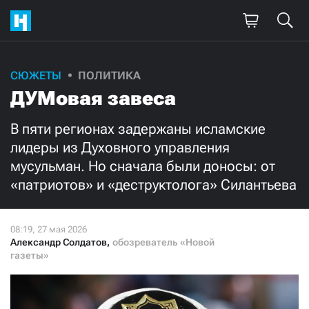
Поддержите
СЮЖЕТЫ
ПОЛИТИКА
ДУМовая завеса
нашу работу!
Ежемесячно
Разово
В пяти регионах задержаны исламские
лидеры из Духовного управления
мусульман. Но сначала были доносы: от
3000
1000
«патриотов» и «деструктолога» Силантьева
500
300
Александр Солдатов
,
обозреватель «Новой
газеты»
Нажимая кнопку «Стать соучастником»,
я принимаю
условия
и подтверждаю свое гражданство РФ