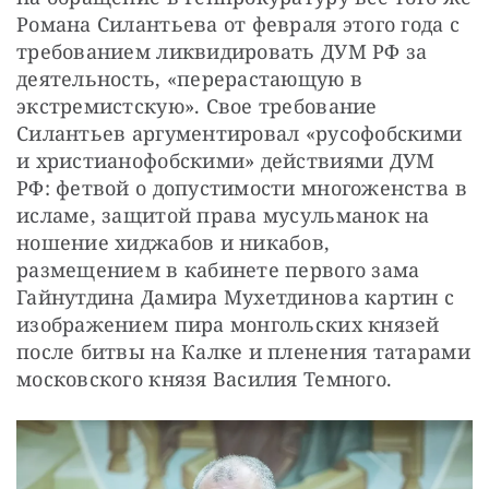
Романа Силантьева от февраля этого года с 
требованием ликвидировать ДУМ РФ за 
деятельность, «перерастающую в 
экстремистскую». Свое требование 
Силантьев аргументировал «русофобскими 
и христианофобскими» действиями ДУМ 
РФ: фетвой о допустимости многоженства в 
исламе, защитой права мусульманок на 
ношение хиджабов и никабов, 
размещением в кабинете первого зама 
Гайнутдина Дамира Мухетдинова картин с 
изображением пира монгольских князей 
после битвы на Калке и пленения татарами 
московского князя Василия Темного.