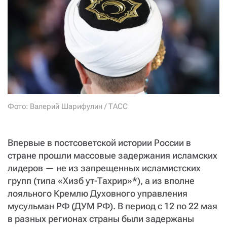
СТАТЬ СОУЧАСТНИКОМ
ПОДЕЛИТЬСЯ С ДРУЗЬЯМИ
Если у вас есть вопросы, пишите
donate@novayagazeta.ru
или
звоните:
+7 (929) 612-03-68
Фото: Валерий Шарифулин / ТАСС
Впервые в постсоветской истории России в
стране прошли массовые задержания исламских
лидеров — не из запрещенных исламистских
групп (типа «Хизб ут-Тахрир»*), а из вполне
лояльного Кремлю Духовного управления
мусульман РФ (ДУМ РФ). В период с 12 по 22 мая
в разных регионах страны были задержаны