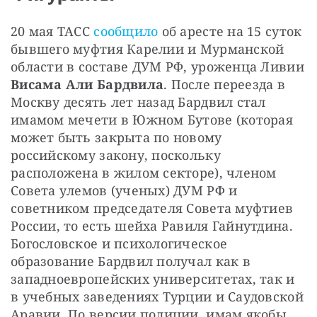
20 мая ТАСС 
сообщило 
об аресте на 15 суток 
бывшего муфтия Карелии и Мурманской 
области в составе ДУМ РФ, уроженца Ливии 
Висама Али Бардвила
. После переезда в 
Москву десять лет назад Бардвил стал 
имамом мечети в Южном Бутове (которая 
может быть закрыта по новому 
российскому закону, поскольку 
расположена в жилом секторе), членом 
Совета улемов (ученых) ДУМ РФ и 
советником председателя Совета муфтиев 
России, то есть шейха Равиля Гайнутдина. 
Богословское и психологическое 
образование Бардвил получал как в 
западноевропейских университетах, так и 
в учебных заведениях Турции и Саудовской 
Аравии. По версии полиции, имам якобы 