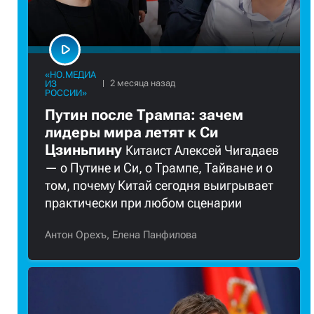
«НО.МЕДИА
ИЗ
РОССИИ»
Путин после Трампа: зачем
лидеры мира летят к Си
Цзиньпину
Китаист Алексей Чигадаев
— о Путине и Си, о Трампе, Тайване и о
том, почему Китай сегодня выигрывает
практически при любом сценарии
Антон Орехъ,
Елена Панфилова