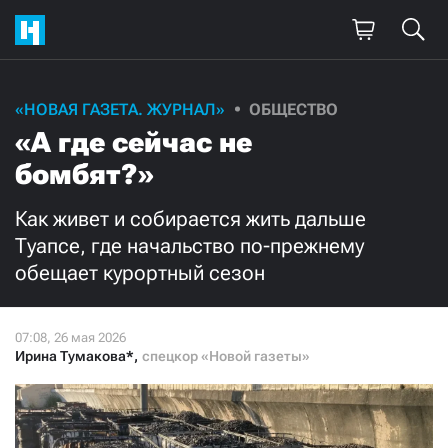
Поддержите
«НОВАЯ ГАЗЕТА. ЖУРНАЛ»
ОБЩЕСТВО
«А где сейчас не
нашу работу!
бомбят?»
Ежемесячно
Разово
Как живет и собирается жить дальше
3000
1000
Туапсе, где начальство по-прежнему
обещает курортный сезон
500
300
Ирина Тумакова*
,
спецкор «Новой газеты»
Нажимая кнопку «Стать соучастником»,
я принимаю
условия
и подтверждаю свое гражданство РФ