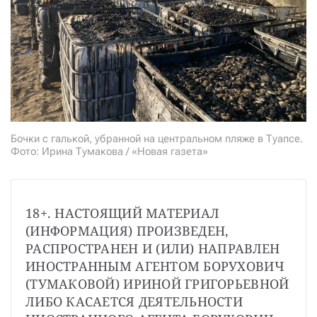
СТАТЬ СОУЧАСТНИКОМ
ПОДЕЛИТЬСЯ С ДРУЗЬЯМИ
Если у вас есть вопросы, пишите
donate@novayagazeta.ru
или
звоните:
+7 (929) 612-03-68
Бочки с галькой, убранной на центральном пляже в Туапсе.
Фото: Ирина Тумакова / «Новая газета»
18+. НАСТОЯЩИЙ МАТЕРИАЛ 
(ИНФОРМАЦИЯ) ПРОИЗВЕДЕН, 
РАСПРОСТРАНЕН И (ИЛИ) НАПРАВЛЕН 
ИНОСТРАННЫМ АГЕНТОМ БОРУХОВИЧ 
(ТУМАКОВОЙ) ИРИНОЙ ГРИГОРЬЕВНОЙ 
ЛИБО КАСАЕТСЯ ДЕЯТЕЛЬНОСТИ 