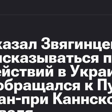
азал Звягинце
ысказываться п
йствий в Укра
обращался к П
ан-при Каннск