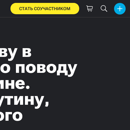
СТАТЬ СОУЧАСТНИКОМ
ву в
о поводу
ине.
утину,
ого