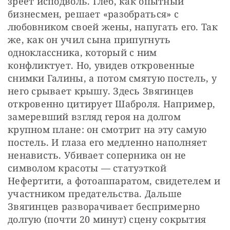
зреет исподволь. Глеб, как опытный 
бизнесмен, решает «разобраться» с 
любовником своей жены, напугать его. Так 
же, как он учил сына припугнуть 
одноклассника, который с ним 
конфликтует. Но, увидев откровенные 
снимки Галины, а потом смятую постель, у 
него срывает крышу. Здесь Звягинцев 
откровенно цитирует Шаброля. Например, 
замеревший взгляд героя на долгом 
крупном плане: он смотрит на эту самую 
постель. И глаза его медленно наполняет 
ненависть. Убивает соперника он не 
символом красоты — статуэткой 
Нефертити, а фотоаппаратом, свидетелем и 
участником предательства. Дальше 
Звягинцев разворачивает беспримерно 
долгую (почти 20 минут) сцену сокрытия 