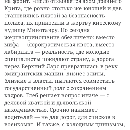
на фронт. Число отзывается эхом древнего 
Крита, где ровно столько же юношей и дев 
становились платой за безопасность 
полиса, их приносили в жертву кносскому 
чудищу Минотавру. Но сегодня 
жертвоприношение обезличено: вместо 
мифа — бюрократическая квота, вместо 
лабиринта — реальность, где молодые 
специалисты покидают страну, а дорога 
через Верхний Ларс превратилась в реку 
эмигрантских машин. Бизнес-элиты, 
близкие к власти, пытаются совместить 
государственный долг с сохранением 
кадров. Глеб решает вопрос иначе — с 
деловой хваткой и дьявольской 
находчивостью. Срочно нанимает 
водителей — не для дорог, для списков в 
военкомат. И также, с холодным цинизмом, 