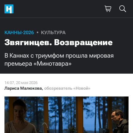
Поддержите
КАННЫ-2026
КУЛЬТУРА
Звягинцев. Возвращение
нашу работу!
Ежемесячно
Разово
В Каннах с триумфом прошла мировая
премьера «Минотавра»
3000
1000
500
300
Лариса Малюкова
,
обозреватель «Новой»
Нажимая кнопку «Стать соучастником»,
я принимаю
условия
и подтверждаю свое гражданство РФ