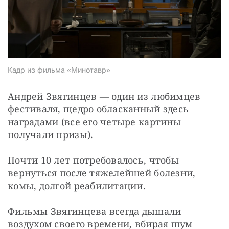
СТАТЬ СОУЧАСТНИКОМ
ПОДЕЛИТЬСЯ С ДРУЗЬЯМИ
Если у вас есть вопросы, пишите
donate@novayagazeta.ru
или
звоните:
+7 (929) 612-03-68
Кадр из фильма «Минотавр»
Андрей Звягинцев — один из любимцев 
фестиваля, щедро обласканный здесь 
наградами (все его четыре картины 
получали призы).
Почти 10 лет потребовалось, чтобы 
вернуться после тяжелейшей болезни, 
комы, долгой реабилитации.
Фильмы Звягинцева всегда дышали 
воздухом своего времени, вбирая шум 