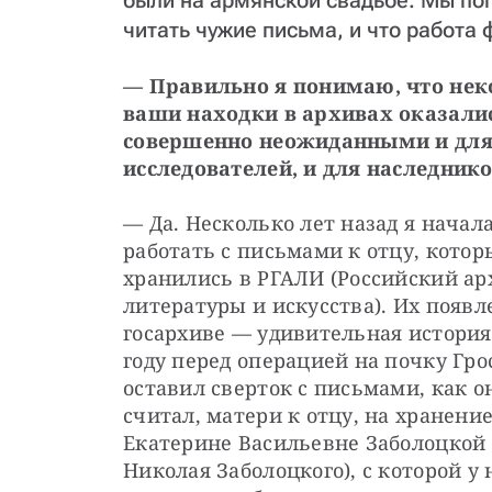
были на армянской свадьбе. Мы пог
читать чужие письма, и что работа 
— Правильно я понимаю, что нек
ваши находки в архивах оказалис
совершенно неожиданными и для
исследователей, и для наследник
— Да. Несколько лет назад я начала
работать с письмами к отцу, которы
хранились в РГАЛИ (Российский арх
литературы и искусства). Их появле
госархиве — удивительная история. 
году перед операцией на почку Гро
оставил сверток с письмами, как он
считал, матери к отцу, на хранение
Екатерине Васильевне Заболоцкой 
Николая Заболоцкого), с которой у н