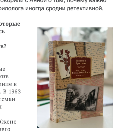
оворили с Анной о том, почему важно
филолога иногда сродни детективной.
оторые 
ь 
 
ов?
 
е 
ив 
ние в 
В 1963 
ссман 
 
 
(жене 
его 