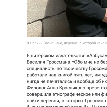
В Неркин-Саснашене, деревне, с которой начал
В питерском издательстве «Азбука
Василия Гроссмана «Обо мне не бе
специалисты по творчеству Гроссм
работали над книгой пять лет, им у
нигде не печатались и вообще об и
Филолог Анна Красникова презенто
совершила этнографическое или фи
найти деревни, в которых Гроссман