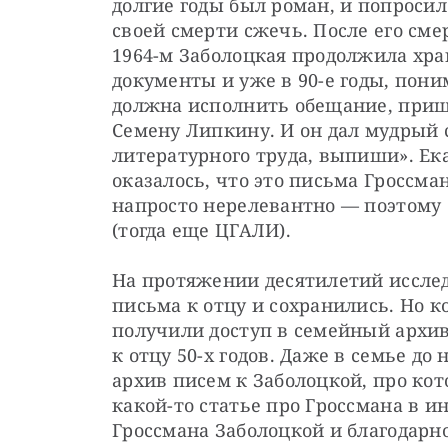
долгие годы был роман, и попросил 
своей смерти сжечь. После его смер
1964-м Заболоцкая продолжила хра
документы и уже в 90-е годы, поним
должна исполнить обещание, пришл
Семену Липкину. И он дал мудрый со
литературного труда, выпиши». Ека
оказалось, что это письма Гроссман
напросто нерелевантно — поэтому 
(тогда еще ЦГАЛИ).
На протяжении десятилетий исследо
письма к отцу и сохранились. Но к
получили доступ в семейный архив
к отцу 50-х годов. Даже в семье до
архив писем к Заболоцкой, про кот
какой-то статье про Гроссмана в и
Гроссмана Заболоцкой и благодарно