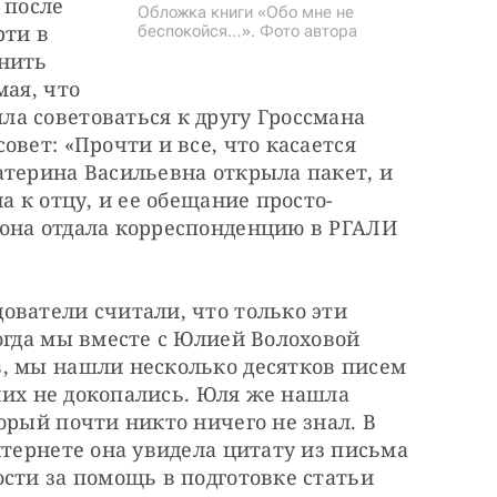
после 
Обложка книги «Обо мне не
ти в 
беспокойся…». Фото автора
нить 
ая, что 
а советоваться к другу Гроссмана 
вет: «Прочти и все, что касается 
терина Васильевна открыла пакет, и 
а к отцу, и ее обещание просто-
она отдала корреспонденцию в РГАЛИ 
ватели считали, что только эти 
огда мы вместе с Юлией Волоховой 
, мы нашли несколько десятков писем 
 них не докопались. Юля же нашла 
орый почти никто ничего не знал. В 
нтернете она увидела цитату из письма 
сти за помощь в подготовке статьи 