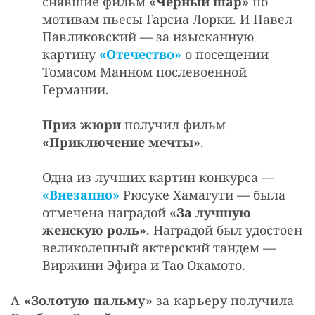
снявшие фильм
«Черный шар»
по
мотивам пьесы Гарсиа Лорки. И Павел
Павликовский — за изысканную
картину
«Отечество»
о посещении
Томасом Манном послевоенной
Германии.
Приз жюри
получил фильм
«Приключение мечты»
.
Одна из лучших картин конкурса —
«Внезапно»
Рюсуке Хамагути — была
отмечена наградой
«За лучшую
женскую роль»
. Наградой был удостоен
великолепный актерский тандем —
Виржини Эфира и Тао Окамото.
А 
«Золотую пальму»
 за карьеру получила 