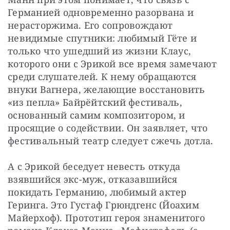
Германией одновременно разорвана и 
нерасторжима. Его сопровождают 
невидимые спутники: любимый Гёте и 
только что ушедший из жизни Клаус, 
которого они с Эрикой все время замечают 
среди слушателей. К нему обращаются 
внуки Вагнера, желающие восстановить 
«из пепла» Байрёйтский фестиваль, 
основанный самим композитором, и 
просящие о содействии. Он заявляет, что 
фестивальный театр следует сжечь дотла.
А с Эрикой беседует невесть откуда 
взявшийся экс-муж, отказавшийся 
покидать Германию, любимый актер 
Геринга. Это Густаф Грюндгенс (Йоахим 
Майерхоф). Прототип героя знаменитого 