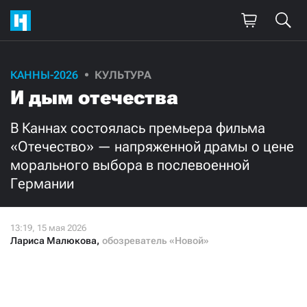
Поддержите
КАННЫ-2026
КУЛЬТУРА
И дым отечества
нашу работу!
Ежемесячно
Разово
В Каннах состоялась премьера фильма
«Отечество» — напряженной драмы о цене
морального выбора в послевоенной
3000
1000
Германии
500
300
Лариса Малюкова
,
обозреватель «Новой»
Нажимая кнопку «Стать соучастником»,
я принимаю
условия
и подтверждаю свое гражданство РФ