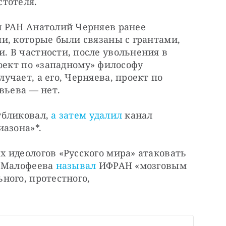
стотеля.
 РАН Анатолий Черняев ранее 
и, которые были связаны с грантами, 
 В частности, после увольнения в 
оект по «западному» философу 
чает, а его, Черняева, проект по 
вьева — нет.
бликовал, 
а затем удалил
 канал 
иазона»*.
 идеологов «Русского мира» атаковать 
 Малофеева 
называл
 ИФРАН «мозговым 
ого, протестного, 