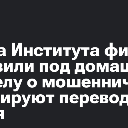
а Института ф
вили под дома
елу о мошеннич
рируют перево
я