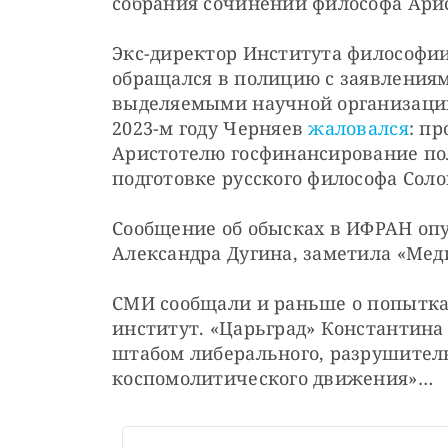
собрания сочинений философа Ари
Экс-директор Института философии
обращался в полицию с заявлениям
выделяемыми научной организации.
2023-м году Черняев 
жаловался
: пр
Аристотелю госфинансирование полу
подготовке русского философа Соло
Сообщение об обысках в ИФРАН опу
Александра Дугина, заметила «Мед
СМИ сообщали и раньше о попытках
институт. «Царьград» Константина
штабом либерального, разрушительн
коспомолитического движения»…