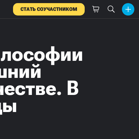
СТАТЬ СОУЧАСТНИКОМ
илософии
шний
естве. В
ды