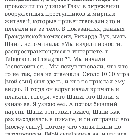
провозили по улицам Газы в окружении 
вооруженных преступников и мирных 
жителей, которые приветствовали это и 
плевали на ее тело. В показаниях, данных 
Гражданской комиссии, Рикарда Лук, мать 
Шани, вспоминала: «Мы видели новости, 
распространяющиеся в интернете, в 
Telegram, в Instagram**. Мы начали 
беспокоиться… Мы почувствовали, что что-
то не так, она не отвечала. Около 10.30 утра 
[мой сын] был здесь, и кто-то прислал ему 
видео. И тогда он вдруг начал кричать и 
плакать, говоря: «Это Шани, это Шани, я 
узнаю ее. Я узнаю ее». А потом бывший 
парень Шани отправил видео, Шани как 
раз находилась в пикапе, и он отправил его 
[моему сыну], потому что узнал Шани по 
татуировкам. [Мой сын] узнал ее, и мы все 