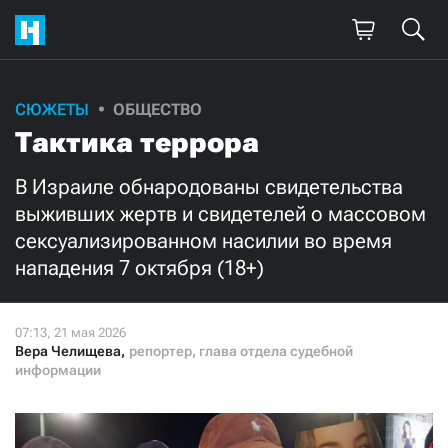
Поддержите
СЮЖЕТЫ
ОБЩЕСТВО
Тактика террора
нашу работу!
Ежемесячно
Разово
В Израиле обнародованы свидетельства
выживших жертв и свидетелей о массовом
сексуализированном насилии во время
3000
1000
нападения 7 октября (18+)
500
300
Вера Челищева
,
репортер, глава отдела судебной
информации
Нажимая кнопку «Стать соучастником»,
я принимаю
условия
и подтверждаю свое гражданство РФ