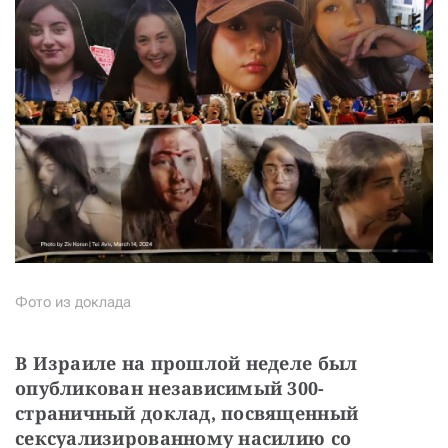
СТАТЬ СОУЧАСТНИКОМ
ПОДЕЛИТЬСЯ С ДРУЗЬЯМИ
Если у вас есть вопросы, пишите
donate@novayagazeta.ru
или
звоните:
+7 (929) 612-03-68
Фото из доклада
В Израиле на прошлой неделе был 
опубликован независимый 300-
страничный доклад, посвященный 
сексуализированному насилию со 