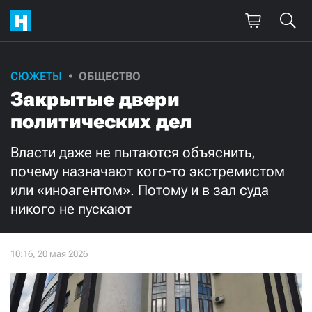
Поддержите
СЮЖЕТЫ
ОБЩЕСТВО
Закрытые двери
нашу работу!
политических дел
Ежемесячно
Разово
Власти даже не пытаются объяснить,
3000
1000
почему назначают кого-то экстремистом
или «иноагентом». Потому и в зал суда
500
300
никого не пускают
Нажимая кнопку «Стать соучастником»,
я принимаю
условия
и подтверждаю свое гражданство РФ