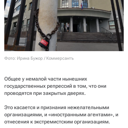
СТАТЬ СОУЧАСТНИКОМ
ПОДЕЛИТЬСЯ С ДРУЗЬЯМИ
Если у вас есть вопросы, пишите
donate@novayagazeta.ru
или
звоните:
+7 (929) 612-03-68
Фото: Ирина Бужор / Коммерсантъ
Общее у немалой части нынешних
государственных репрессий в том, что они
проводятся при закрытых дверях.
Это касается и признания нежелательными
организациями, и «иностранными агентами», и
отнесения к экстремистским организациям.