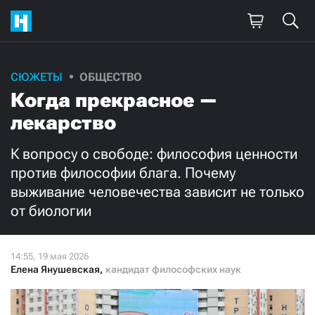
Поддержите
СЮЖЕТЫ
ОБЩЕСТВО
Когда прекрасное —
нашу работу!
лекарство
Ежемесячно
Разово
К вопросу о свободе: философия ценности
3000
1000
против философии блага. Почему
выживание человечества зависит не только
500
300
от биологии
Елена Янушевская
,
кандидат философских наук
Нажимая кнопку «Стать соучастником»,
я принимаю
условия
и подтверждаю свое гражданство РФ