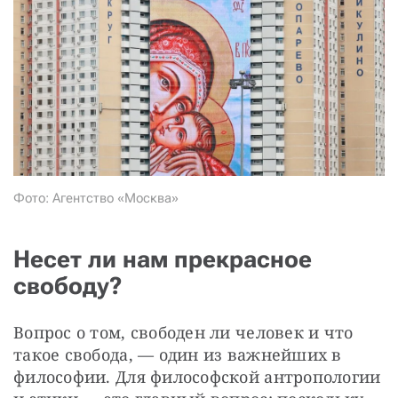
СТАТЬ СОУЧАСТНИКОМ
ПОДЕЛИТЬСЯ С ДРУЗЬЯМИ
Если у вас есть вопросы, пишите
donate@novayagazeta.ru
или
звоните:
+7 (929) 612-03-68
Фото: Агентство «Москва»
Несет ли нам прекрасное
свободу?
Вопрос о том, свободен ли человек и что 
такое свобода, — один из важнейших в 
философии. Для философской антропологии 