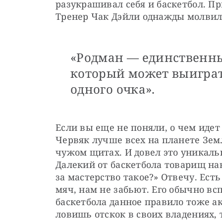
разукрашивал себя и баскетбол. Пр
Тренер Чак Дэйли однажды молвил
«Родман — единственны
который может выиграт
одного очка».
Если вы еще не поняли, о чем идет
Червяк лучше всех на планете Земл
чужом щитах. И довел это уникальн
Далекий от баскетбола товарищ нав
за мастерство такое?» Отвечу. Есть
мяч, нам не забьют. Его обычно вс
баскетбола данное правило тоже акт
ловишь отскок в своих владениях, 