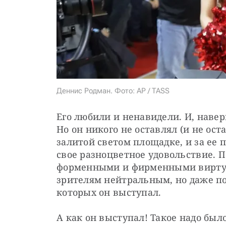
Деннис Родман. Фото: AP / TASS
Его любили и ненавидели. И, навер
Но он никого не оставлял (и не ост
залитой светом площадке, и за ее 
свое разноцветное удовольствие. П
форменными и фирменными виртуо
зрителям нейтральным, но даже по
которых он выступал.
А как он выступал! Такое надо было