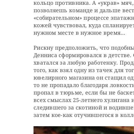
кольцо противника. А «украв» мяч,
позволяешь команде и дальше вести
«собирательном» процессе эпатажн
кожей чувствовал, куда спланирует
нужном месте в нужное время…
Рискну предположить, что подобный
Денниса сформировался в детстве. 
хватался за любую работенку. Прод
того, как взял одну из тачек для то
ювелирного магазина он стащил одн
то не пропадало благодаря ловкости
пропал в тюрьме, если бы не баске
всех смыслах 25-летнего хулигана и
следившего за скотиной и водившег
затем кое-как отучившегося в кол