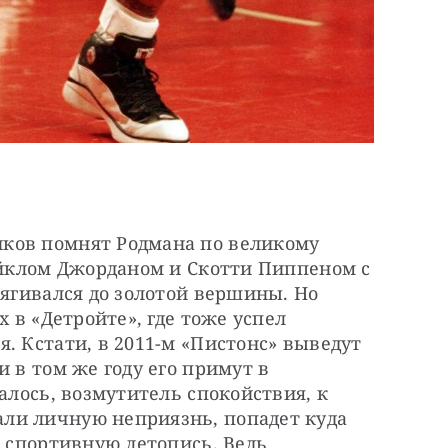
ков помнят Родмана по великому 
айклом Джорданом и Скотти Пиппеном с 
тягивался до золотой вершины. Но 
 в «Детройте», где тоже успел 
. Кстати, в 2011-м «Пистонс» выведут 
 в том же году его примут в 
алось, возмутитель спокойствия, к 
ли личную неприязнь, попадет куда 
ю спортивную летопись. Ведь 