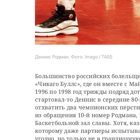
Деннис Родман. Фото: Imago / TASS
Большинство российских болельщи
«Чикаго Буллс», где он вместе с М
1996 по 1998 год трижды подряд до
стартовал-то Деннис в середине 80-х
отхватить два чемпионских перстня
из обращения 10-й номер Родмана, и
Баскетбольной зал славы. Хотя, каз
которому даже партнеры испытыва
угодно, но только не в грандиозну