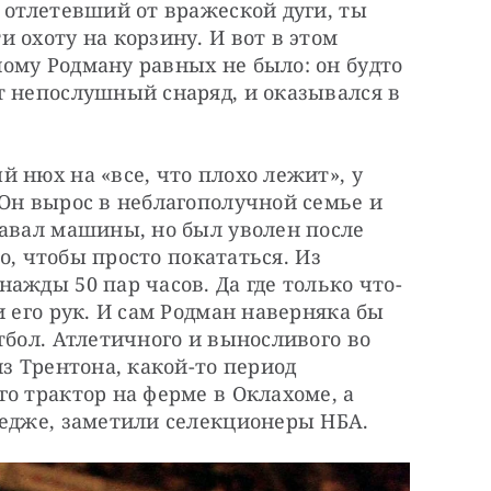
 отлетевший от вражеской дуги, ты 
 охоту на корзину. И вот в этом 
ому Родману равных не было: он будто 
 непослушный снаряд, и оказывался в 
 нюх на «все, что плохо лежит», у 
Он вырос в неблагополучной семье и 
авал машины, но был уволен после 
го, чтобы просто покататься. Из 
ажды 50 пар часов. Да где только что-
 его рук. И сам Родман наверняка бы 
тбол. Атлетичного и выносливого во 
з Трентона, какой-то период 
о трактор на ферме в Оклахоме, а 
ледже, заметили селекционеры НБА.