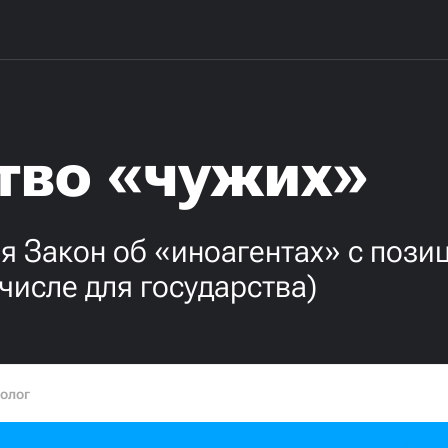
тво «чужих»
бя Закон об «иноагентах» с пози
числе для государства)
олог