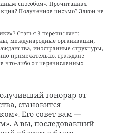
иным способом». Прочитанная 
кция? Полученное письмо? Закон не 
ки»? Статья 3 перечисляет: 
аны, международные организации, 
ражданства, иностранные структуры, 
нно примечательно, граждане 
 что-либо от перечисленных 
получивший гонорар от
тва, становится
ом». Его совет вам —
». А вы, последовавший
ший об этом в блоге, —