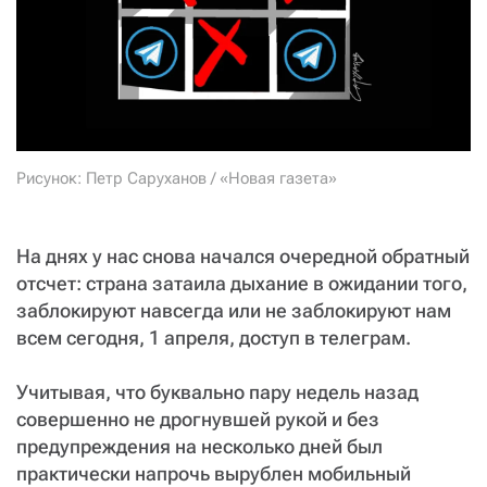
СТАТЬ СОУЧАСТНИКОМ
ПОДЕЛИТЬСЯ С ДРУЗЬЯМИ
Если у вас есть вопросы, пишите
donate@novayagazeta.ru
или
звоните:
+7 (929) 612-03-68
Рисунок: Петр Саруханов / «Новая газета»
На днях у нас снова начался очередной обратный
отсчет: страна затаила дыхание в ожидании того,
заблокируют навсегда или не заблокируют нам
всем сегодня, 1 апреля, доступ в телеграм.
Учитывая, что буквально пару недель назад
совершенно не дрогнувшей рукой и без
предупреждения на несколько дней был
практически напрочь вырублен мобильный