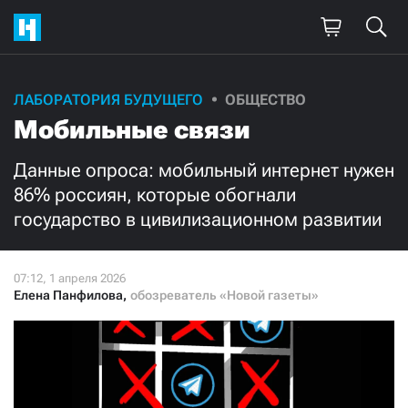
Поддержите
ЛАБОРАТОРИЯ БУДУЩЕГО
ОБЩЕСТВО
Мобильные связи
нашу работу!
Ежемесячно
Разово
Данные опроса: мобильный интернет нужен
86% россиян, которые обогнали
государство в цивилизационном развитии
3000
1000
500
300
Елена Панфилова
,
обозреватель «Новой газеты»
Нажимая кнопку «Стать соучастником»,
я принимаю
условия
и подтверждаю свое гражданство РФ