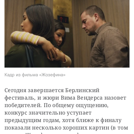
СТАТЬ СОУЧАСТНИКОМ
ПОДЕЛИТЬСЯ С ДРУЗЬЯМИ
Если у вас есть вопросы, пишите
donate@novayagazeta.ru
или
звоните:
+7 (929) 612-03-68
Кадр из фильма «Жозефина»
Сегодня завершается Берлинский 
фестиваль, и жюри Вима Вендерса назовет 
победителей. По общему ощущению, 
конкурс значительно уступает 
предыдущим годам, хотя ближе к финалу 
показали несколько хороших картин (в том 