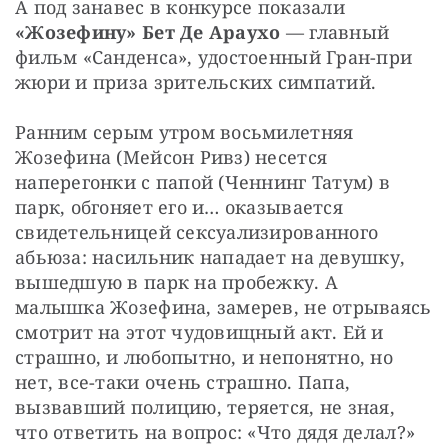
А под занавес в конкурсе показали 
«Жозефину» Бет Де Араухо
 — главный 
фильм «Санденса», удостоенный Гран-при 
жюри и приза зрительских симпатий.
Ранним серым утром восьмилетняя 
Жозефина (Мейсон Ривз) несется 
наперегонки с папой (Ченнинг Татум) в 
парк, обгоняет его и… оказывается 
свидетельницей сексуализированного 
абьюза: насильник нападает на девушку, 
вышедшую в парк на пробежку. А 
малышка Жозефина, замерев, не отрываясь 
смотрит на этот чудовищный акт. Ей и 
страшно, и любопытно, и непонятно, но 
нет, все-таки очень страшно. Папа, 
вызвавший полицию, теряется, не зная, 
что ответить на вопрос: «Что дядя делал?»