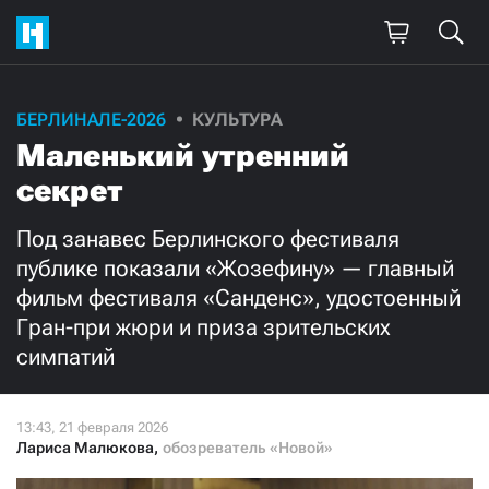
Поддержите
БЕРЛИНАЛЕ-2026
КУЛЬТУРА
Маленький утренний
нашу работу!
секрет
Ежемесячно
Разово
Под занавес Берлинского фестиваля
3000
1000
публике показали «Жозефину» — главный
фильм фестиваля «Санденс», удостоенный
500
300
Гран-при жюри и приза зрительских
симпатий
Нажимая кнопку «Стать соучастником»,
Лариса Малюкова
,
обозреватель «Новой»
я принимаю
условия
и подтверждаю свое гражданство РФ