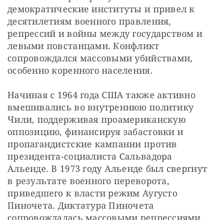
демократические институты и привел к 
десятилетиям военного правления, 
репрессий и войны между государством и 
левыми повстанцами. Конфликт 
сопровождался массовыми убийствами, 
особенно коренного населения. 
Начиная с 1964 года США также активно 
вмешивались во внутреннюю политику 
Чили, поддерживая проамериканскую 
оппозицию, финансируя забастовки и 
пропагандистские кампании против 
президента-социалиста Сальвадора 
Альенде. В 1973 году Альенде был свергнут 
в результате военного переворота, 
приведшего к власти режим Аугусто 
Пиночета. Диктатура Пиночета 
сопровождалась массовыми репрессиями, 