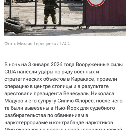
СТАТЬ СОУЧАСТНИКОМ
ПОДЕЛИТЬСЯ С ДРУЗЬЯМИ
Если у вас есть вопросы, пишите
donate@novayagazeta.ru
или
звоните:
+7 (929) 612-03-68
Фото: Михаил Терещенко / ТАСС
В ночь на 3 января 2026 года Вооруженные силы
США нанесли удары по ряду военных и
стратегических объектов в Каракасе, провели
операцию в центре столицы и в результате
арестовали президента Венесуэлы Николаса
Мадуро и его супругу Силию Флорес, после чего
те были вывезены в Нью-Йорк для судебного
разбирательства по обвинениям в
наркотерроризме и контрабанде наркотиков.
Мир оказался на пороге новой геополитической