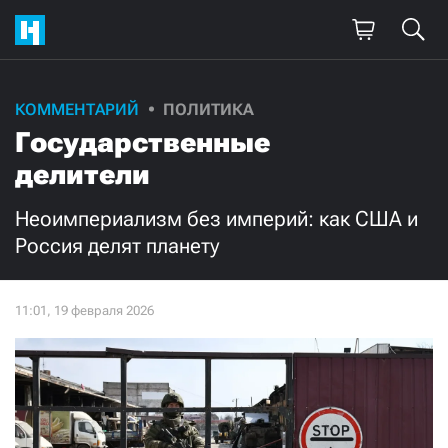
Поддержите
КОММЕНТАРИЙ
ПОЛИТИКА
Государственные
нашу работу!
делители
Ежемесячно
Разово
Неоимпериализм без империй: как США и
3000
1000
Россия делят планету
500
300
Нажимая кнопку «Стать соучастником»,
я принимаю
условия
и подтверждаю свое гражданство РФ