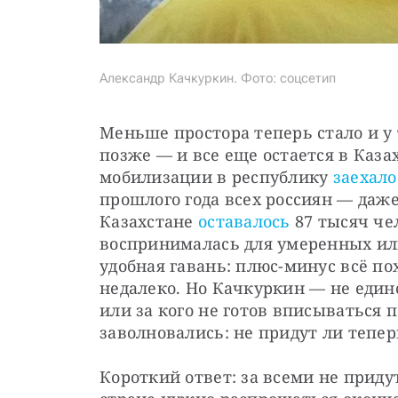
Александр Качкуркин. Фото: соцсетип
Меньше простора теперь стало и у те
позже — и все еще остается в Казах
мобилизации в республику 
заехало
прошлого года всех россиян — даже 
Казахстане 
оставалось
 87 тысяч че
воспринималась для умеренных или
удобная гавань: плюс-минус всё пох
недалеко. Но Качкуркин — не единс
или за кого не готов вписываться п
заволновались: не придут ли тепер
Короткий ответ: за всеми не придут