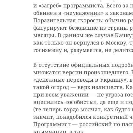
и «загреб» программиста. Всего за
обвинен в «неуважении» к законам 
Поразительная скорость: обычно ра
фигурируют бежавшие из страны рос
месяцы. В данном же случае Качкур
как только он вернулся в Москву, т
госизмену и, разумеется, не делит
В отсутствие официальных подробно
множатся версии произошедшего. В 
«денежные переводы в Украину», ве
такой огород — верх излишеств. Ка
при всем уважении — не угроза гос
вцепились «особисты», да еще и п
(те теперь гордо молчат, как будто
значит, понадобился конкретный ч
Программист — российский по пасп
крымчанин, а так