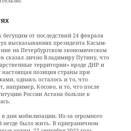
ательно.
тях
 бегущим от последствий 24 февраля 
двух высказываниях президента Касым-
ние на Петербургском экономическом 
ев сказал лично Владимиру Путину, что 
арственные территории» вроде ДНР и 
к настоящая позиция страны при 
ми, однако, осталось и то, что 
, например, Косово, и то, что после 
титуцию России Астана больше к 
ась.
в дни мобилизации. Из-за огромного 
й негде было жить. В приграничном 
ые кухни. 27 сентября 2022 года 