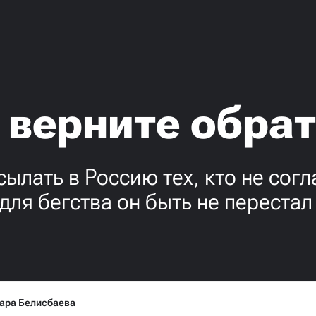
 верните обра
ылать в Россию тех, кто не согл
ля бегства он быть не перестал
ара Белисбаева