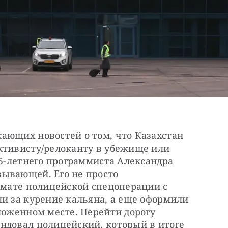
ающих новостей о том, что Казахстан 
ктивисту/релоканту в убежище или 
25-летнего программиста Александра 
ывающей. Его не просто 
рмате полицейской спецоперации с 
и за курение кальяна, а еще оформили 
ложенном месте. Перейти дорогу 
ндовал полицейский, который в итоге 