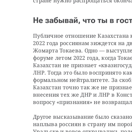
стране нужно распрощаться оконч
Не забывай, что ты в гос
Публичное отношение Казахстана к
2022 года россиянам зиждется на 
Жомарта Токаева. Одно — выступле
форуме летом 2022 года, когда Тока
Казахстан не признает «квазигосуд
ЛНР. Тогда это было воспринято ка
формальном нейтралитете. За скобка
Казахстан точно так же не признает
внесения тех же ДНР и ЛНР в Конс
вопросу «признания» не возвращал
Другое высказывание было сказано 
наплыва россиян в страну им поро
Уральске и вовсе открывались полев