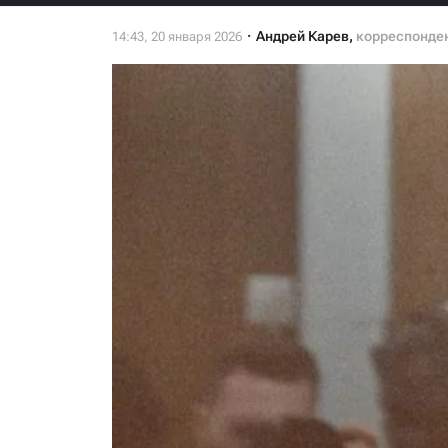
Андрей Карев
,
корреспонден