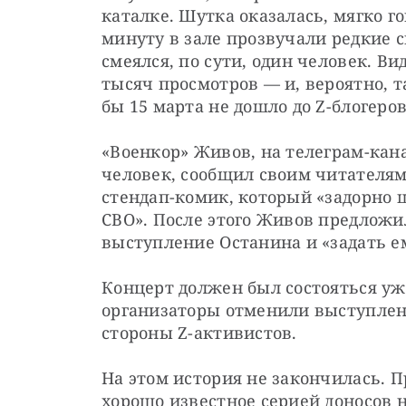
каталке. Шутка оказалась, мягко го
минуту в зале прозвучали редкие 
смеялся, по сути, один человек. Ви
тысяч просмотров — и, вероятно, т
бы 15 марта не дошло до Z-блогеров
«Военкор» Живов, на телеграм-кана
человек, сообщил своим читателям
стендап-комик, который «задорно 
СВО». После этого Живов предлож
выступление Останина и «задать ем
Концерт должен был состояться уж
организаторы отменили выступлени
стороны Z-активистов.
На этом история не закончилась. П
хорошо известное серией доносов 