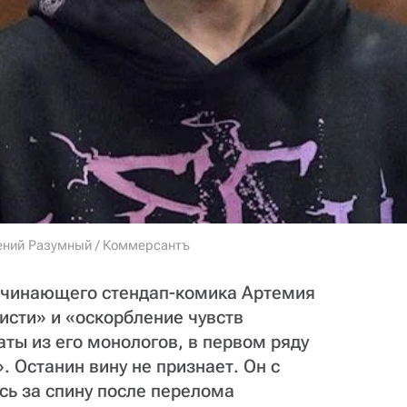
ений Разумный / Коммерсантъ
ачинающего стендап-комика Артемия
исти» и «оскорбление чувств
ты из его монологов, в первом ряду
 Останин вину не признает. Он с
сь за спину после перелома