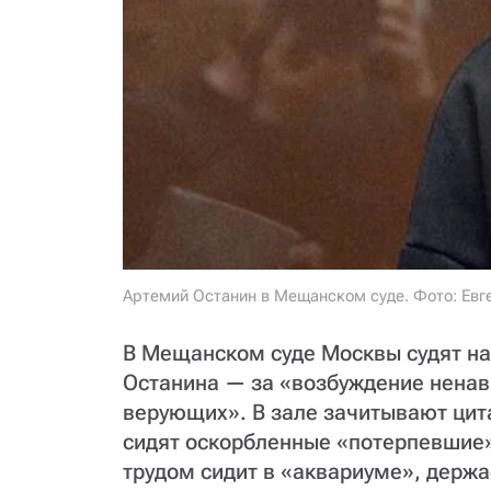
Артемий Останин в Мещанском суде. Фото: Евг
В Мещанском суде Москвы судят н
Останина — за «возбуждение ненав
верующих». В зале зачитывают цита
сидят оскорбленные «потерпевшие».
трудом сидит в «аквариуме», держа