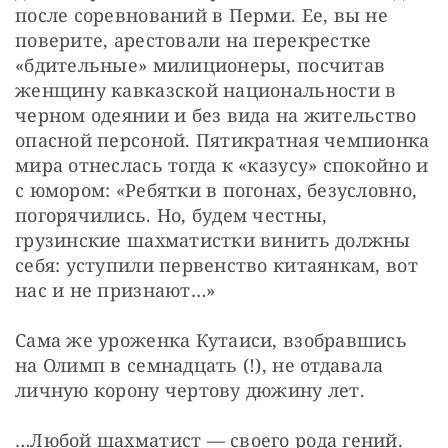
после соревнований в Перми. Ее, вы не 
поверите, арестовали на перекрестке 
«бдительные» милиционеры, посчитав 
женщину кавказской национальности в 
черном одеянии и без вида на жительство 
опасной персоной. Пятикратная чемпионка 
мира отнеслась тогда к «казусу» спокойно и 
с юмором: «Ребятки в погонах, безусловно, 
погорячились. Но, будем честны, 
грузинские шахматистки винить должны 
себя: уступили первенство китаянкам, вот 
нас и не признают…»
Сама же уроженка Кутаиси, взобравшись 
на Олимп в семнадцать (!), не отдавала 
личную корону чертову дюжину лет.
…Любой шахматист — своего рода гений. 