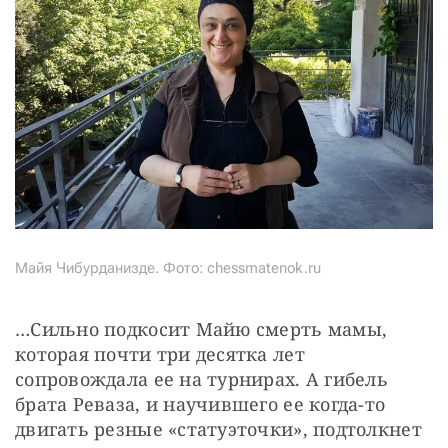
Майя Чибурданизде. Фото: chessmatenok.ru
…Сильно подкосит Майю смерть мамы, 
которая почти три десятка лет 
сопровождала ее на турнирах. А гибель 
брата Реваза, и научившего ее когда-то 
двигать резные «статуэточки», подтолкнет 