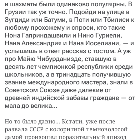
и шахматы были одинаково популярны. В
Грузии так уж точно. Подойди на улице в
Зугдиди или Батуми, в Поти или Тбилиси к
любому прохожему и спроси, кто такие
Нона Гаприндашвили и Нино Гуриели,
Нана Александрия и Нана Иоселиани, — и
услышишь в ответ рассказ с тостом. А уж
про Майю Чибурданизде, ставшую в
десять лет чемпионкой республики среди
школьников, а в тринадцать получившую
звание международного мастера, знали в
Советском Союзе даже далекие от
древней индийской забавы граждане — от
мала до велика…
Но то было давно… Кстати, уже после 
развала СССР с колоритной темноволосой 
дамой произошел поразительный эпизод 