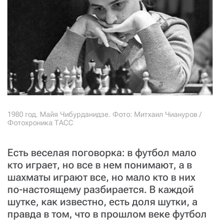
СТАТЬ СОУЧАСТНИКОМ
ПОДЕЛИТЬСЯ С ДРУЗЬЯМИ
Если у вас есть вопросы, пишите
donate@novayagazeta.ru
или
звоните:
+7 (929) 612-03-68
1980 год. Майя Чибурданидзе. Фото: Митхаил Чиануров /
Фотохроника ТАСС
Есть веселая поговорка: в футбол мало
кто играет, но все в нем понимают, а в
шахматы играют все, но мало кто в них
по-настоящему разбирается. В каждой
шутке, как известно, есть доля шутки, а
правда в том, что в прошлом веке футбол