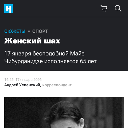
Поддержите
СЮЖЕТЫ
СПОРТ
Женский шах
нашу работу!
Ежемесячно
Разово
17 января бесподобной Майе
Чибурданидзе исполняется 65 лет
3000
1000
500
300
Андрей Успенский
,
корреспондент
Нажимая кнопку «Стать соучастником»,
я принимаю
условия
и подтверждаю свое гражданство РФ