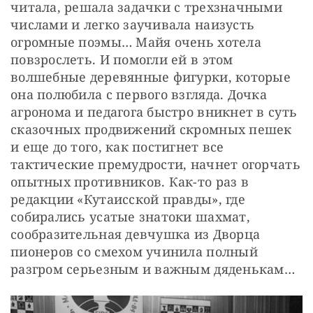
читала, решала задачки с трехзначными 
числами и легко заучивала наизусть 
огромные поэмы… Майя очень хотела 
повзрослеть. И помогли ей в этом 
волшебные деревянные фигурки, которые 
она полюбила с первого взгляда. Дочка 
агронома и педагога быстро вникнет в суть 
сказочных продвижений скромных пешек 
и еще до того, как постигнет все 
тактические премудрости, начнет огорчать 
опытных противников. Как-то раз в 
редакции «Кутаисской правды», где 
собирались усатые знатоки шахмат, 
сообразительная девчушка из Дворца 
пионеров со смехом учинила полный 
разгром серьезным и важным дяденькам…