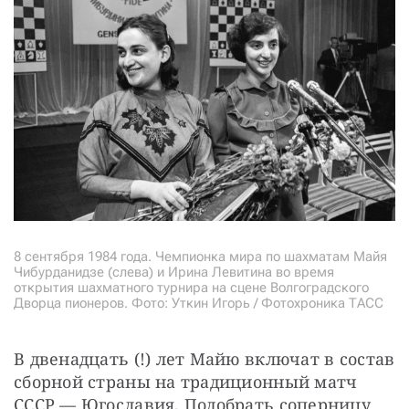
8 сентября 1984 года. Чемпионка мира по шахматам Майя
Чибурданидзе (слева) и Ирина Левитина во время
открытия шахматного турнира на сцене Волгоградского
Дворца пионеров. Фото: Уткин Игорь / Фотохроника ТАСС
В двенадцать (!) лет Майю включат в состав 
сборной страны на традиционный матч 
СССР — Югославия. Подобрать соперницу 