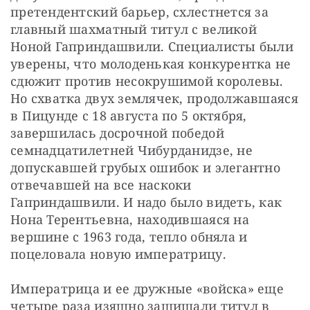
претендентский барьер, схлестнется за 
главный шахматный титул с великой 
Ноной Гаприндашвили. Специалисты были 
уверены, что молоденькая конкурентка не 
сдюжит против несокрушимой королевы. 
Но схватка двух землячек, продолжавшаяся 
в Пицунде с 18 августа по 5 октября, 
завершилась досрочной победой 
семнадцатилетней Чибурданидзе, не 
допускавшей грубых ошибок и элегантно 
отвечавшей на все наскоки 
Гаприндашвили. И надо было видеть, как 
Нона Терентьевна, находившаяся на 
вершине с 1963 года, тепло обняла и 
поцеловала новую императрицу.
Императрица и ее дружные «войска» еще 
четыре раза изящно защищали титул в 