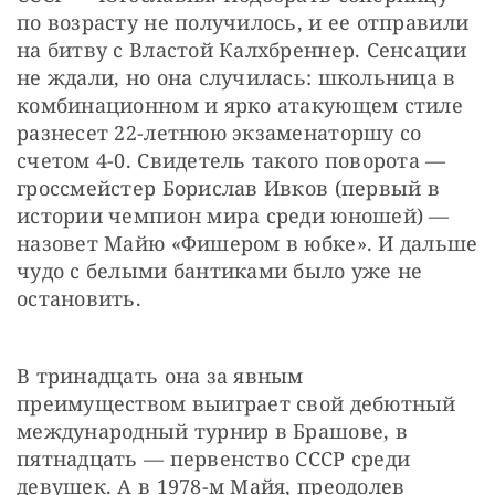
по возрасту не получилось, и ее отправили 
на битву с Властой Калхбреннер. Сенсации 
не ждали, но она случилась: школьница в 
комбинационном и ярко атакующем стиле 
разнесет 22-летнюю экзаменаторшу со 
счетом 4-0. Свидетель такого поворота — 
гроссмейстер Борислав Ивков (первый в 
истории чемпион мира среди юношей) — 
назовет Майю «Фишером в юбке». И дальше 
чудо с белыми бантиками было уже не 
остановить.
В тринадцать она за явным 
преимуществом выиграет свой дебютный 
международный турнир в Брашове, в 
пятнадцать — первенство СССР среди 
девушек. А в 1978-м Майя, преодолев 