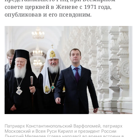
совете церквей в Женеве с 1971 года, 
опубликовав и его псевдоним.
Патриарх Константинопольский Варфоломей, патриарх
Московский и Всея Руси Кирилл и президент России
Дмитрий Медведев (слева направо) во время встречи в