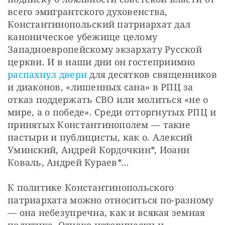
всего эмигрантского духовенства, 
Константинопольский патриархат дал 
каноническое убежище целому 
Западноевропейскому экзархату Русской 
церкви. И в наши дни он гостеприимно 
распахнул двери
 для десятков священников 
и диаконов, «лишенных сана» в РПЦ за 
отказ поддержать СВО или молиться «не о 
мире, а о победе». Среди отторгнутых РПЦ и 
принятых Константинополем — такие 
пастыри и публицисты, как о. Алексий 
Уминский, Андрей Кордочкин*, Иоанн 
Коваль, Андрей Кураев*…
К политике Константинопольского 
патриархата можно относиться по-разному 
— она небезупречна, как и всякая земная 
политика. Однако исторически и 