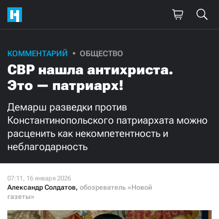
Поддержите
КОММЕНТАРИЙ
ОБЩЕСТВО
СВР нашла антихриста.
нашу работу!
Это — патриарх!
Ежемесячно
Разово
Демарш разведки против
3000
1000
Константинопольского патриархата можно
расценить как некомпетентность и
500
300
неблагодарность
Александр Солдатов
,
обозреватель «Новой
газеты»
Нажимая кнопку «Стать соучастником»,
я принимаю
условия
и подтверждаю свое гражданство РФ