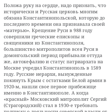
Положа руку на сердце, надо признать, что 
исторически и Русская церковь многим 
обязана Константинопольской, которую до 
последнего времени она признавала своей 
«матерью». Крещение Руси в 988 году 
совершили греческие епископы и 
священники из Константинополя, 
большинство митрополитов всея Руси в 
домонгольский период прибывали оттуда 
же, автокефалию и статус патриархата на 
Москве учредил Константинополь в 1589 
году. Русские иерархи, вынужденные 
покинуть Крым с остатками Белой армии в 
1920-м, нашли свое первое прибежище 
именно в Константинополе. А когда 
«красный» Московский митрополит Сергий 
(Страгородский) стал в 1930-е требовать 
подписку о лояльности советской власти от 