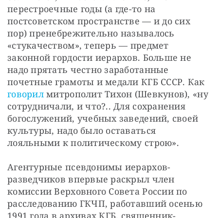
перестроечные годы (а где-то на 
постсоветском пространстве — и до сих 
пор) пренебрежительно называлось 
«стукачеством», теперь — предмет 
законной гордости иерархов. Больше не 
надо прятать честно заработанные 
почетные грамоты и медали КГБ СССР. Как 
говорил
 митрополит Тихон (Шевкунов), «ну 
сотрудничали, и что?.. Для сохранения 
богослужений, учебных заведений, своей 
культуры, надо было оставаться 
лояльными к политическому строю».
Агентурные псевдонимы иерархов-
разведчиков впервые раскрыл член 
комиссии Верховного Совета России по 
расследованию ГКЧП, работавший осенью 
1991 года в архивах КГБ, священник-