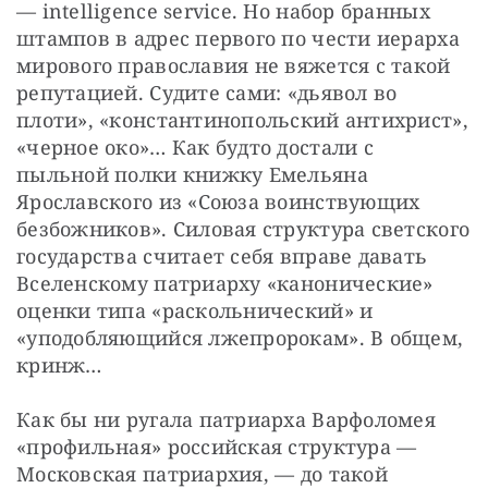
— intelligence service. Но набор бранных 
штампов в адрес первого по чести иерарха 
мирового православия не вяжется с такой 
репутацией. Судите сами: «дьявол во 
плоти», «константинопольский антихрист», 
«черное око»… Как будто достали с 
пыльной полки книжку Емельяна 
Ярославского из «Союза воинствующих 
безбожников». Силовая структура светского 
государства считает себя вправе давать 
Вселенскому патриарху «канонические» 
оценки типа «раскольнический» и 
«уподобляющийся лжепророкам». В общем, 
кринж…
Как бы ни ругала патриарха Варфоломея 
«профильная» российская структура — 
Московская патриархия, — до такой 