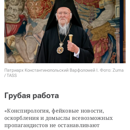
СТАТЬ СОУЧАСТНИКОМ
ПОДЕЛИТЬСЯ С ДРУЗЬЯМИ
Если у вас есть вопросы, пишите
donate@novayagazeta.ru
или
звоните:
+7 (929) 612-03-68
Патриарх Константинопольский Варфоломей I. Фото: Zuma
/ TASS
Грубая работа
«Конспирология, фейковые новости, 
оскорбления и домыслы всевозможных 
пропагандистов не останавливают 