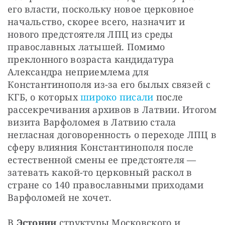
его власти, поскольку новое церковное 
начальство, скорее всего, назначит и 
нового предстоятеля ЛПЦ из среды 
православных латышей. Помимо 
преклонного возраста кандидатура 
Александра неприемлема для 
Константинополя из-за его былых связей с 
КГБ, о которых 
широко писали
 после 
рассекречивания архивов в Латвии. Итогом 
визита Варфоломея в Латвию стала 
негласная договоренность о переходе ЛПЦ в 
сферу влияния Константинополя после 
естественной смены ее предстоятеля — 
затевать какой-то церковный раскол в 
стране со 140 православными приходами 
Варфоломей не хочет.
В 
Эстонии
 структуры Московского и 