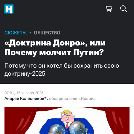
Поддержите
СЮЖЕТЫ
ОБЩЕСТВО
«Доктрина Донро», или
нашу работу!
Почему молчит Путин?
Ежемесячно
Разово
Потому что он хотел бы сохранить свою
3000
1000
доктрину-2025
500
300
Андрей Колесников*
,
обозреватель «Новой»
Нажимая кнопку «Стать соучастником»,
я принимаю
условия
и подтверждаю свое гражданство РФ