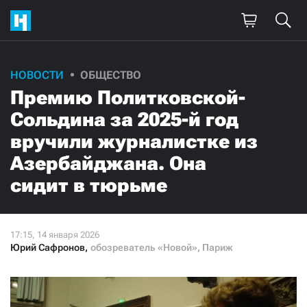
Поддержите
НОВОСТИ
ОБЩЕСТВО
Премию Политковской-
нашу работу!
Сольдина за 2025-й год
Ежемесячно
Разово
вручили журналистке из
Азербайджана. Она
3000
1000
сидит в тюрьме
500
300
Юрий Сафронов
,
обозреватель «Новой», Париж
Нажимая кнопку «Стать соучастником»,
я принимаю
условия
и подтверждаю свое гражданство РФ