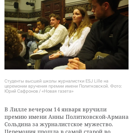
СТАТЬ СОУЧАСТНИКОМ
ПОДЕЛИТЬСЯ С ДРУЗЬЯМИ
Если у вас есть вопросы, пишите
donate@novayagazeta.ru
или
звоните:
+7 (929) 612-03-68
Студенты высшей школы журналистки ESJ Lille на
церемонии вручения премии имени Политковской. Фото:
Юрий Сафронов / «Новая газета»
В Лилле вечером 14 января вручили 
премию имени Анны Политковской-Армана 
Сольдина за журналистское мужество. 
Церемония прошла в самой старой во 