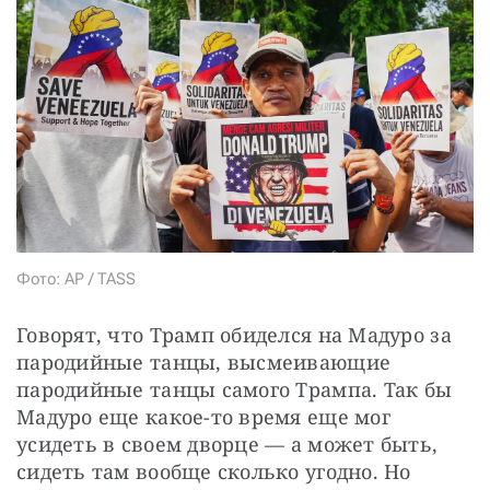
СТАТЬ СОУЧАСТНИКОМ
ПОДЕЛИТЬСЯ С ДРУЗЬЯМИ
Если у вас есть вопросы, пишите
donate@novayagazeta.ru
или
звоните:
+7 (929) 612-03-68
Фото: AP / TASS
Говорят, что Трамп обиделся на Мадуро за 
пародийные танцы, высмеивающие 
пародийные танцы самого Трампа. Так бы 
Мадуро еще какое-то время еще мог 
усидеть в своем дворце — а может быть, 
сидеть там вообще сколько угодно. Но 