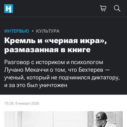
Поддержите
ИНТЕРВЬЮ
КУЛЬТУРА
Кремль и «черная икра»,
нашу работу!
размазанная в книге
Ежемесячно
Разово
Разговор с историком и психологом
3000
1000
Лучано Мекаччи о том, что Бехтерев —
ученый, который не подчинился диктатору,
500
300
и за это был уничтожен
Нажимая кнопку «Стать соучастником»,
я принимаю
условия
и подтверждаю свое гражданство РФ