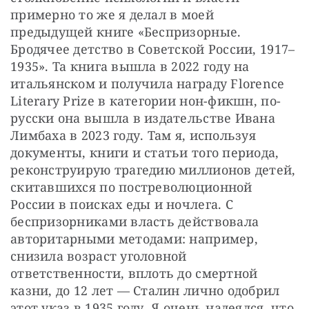
примерно то же я делал в моей 
предыдущей книге «Беспризорные. 
Бродячее детство в Советской России, 1917–
1935». Та книга вышла в 2022 году на 
итальянском и получила награду Florence 
Literary Prize в категории нон-фикшн, по-
русски она вышла в издательстве Ивана 
Лимбаха в 2023 году. Там я, используя 
документы, книги и статьи того периода, 
реконструирую трагедию миллионов детей, 
скитавшихся по постреволюционной 
России в поисках еды и ночлега. С 
беспризорниками власть действовала 
авторитарными методами: например, 
снизила возраст уголовной 
ответственности, вплоть до смертной 
казни, до 12 лет — Сталин лично одобрил 
этот указ в 1935 году. Я очень надеялся, что 