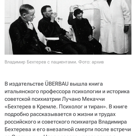
СТАТЬ СОУЧАСТНИКОМ
ПОДЕЛИТЬСЯ С ДРУЗЬЯМИ
Если у вас есть вопросы, пишите
donate@novayagazeta.ru
или
звоните:
+7 (929) 612-03-68
Владимир Бехтерев с пациентами. Фото: архив
В издательстве ÜBERBAU вышла книга
итальянского профессора психологии и историка
советской психиатрии Лучано Мекаччи
«Бехтерев в Кремле. Психолог и тиран». В книге
подробно рассказывается о жизни и трудах
российского и советского психиатра Владимира
Бехтерева и его внезапной смерти после встречи