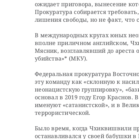
ожидает приговора, вынесение котор
Прокуратура собирается требовать,
лишения свободы, но не факт, что 
В международных кругах юных нео
вполне приличном английском, Чх
Мясник, возглавлявший до ареста 
убийства»* (МКУ).
Федеральная прокуратура Восточно
эту команду как «склонную к наси
неонацистскую группировку», «бази
основал в 2019 году Егор Краснов. В
именуют «сатанистской», и в Вели
террористической.
Было время, когда Чхиквишвили пр
останавливался у своей бабушки в 