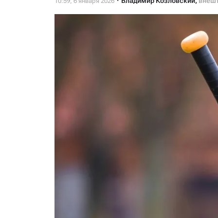
Владимир Козловский
,
внешт