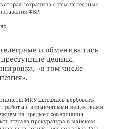
 которая сохранила о нем нелестные 
показания ФБР.
ах,
телеграме и обменивались
преступные деяния,
пировка, «в том числе
нения».
ктивисты МКУ пытались вербовать 
ыт работы с взрывчатыми веществами 
ужием на предмет совершения 
и, писала прокуратура в майском 
швили не выпускали под залог. Суд 