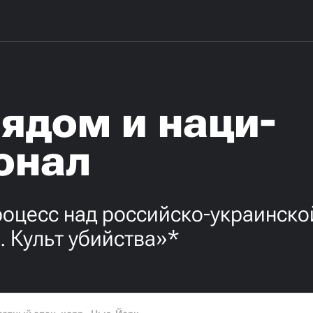
ядом и наци-
онал
роцесс над российско-украинско
 Культ убийства»*