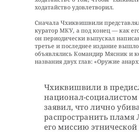
ходатайство удовлетворил.
Сначала Чхиквишвили представлял
куратор МКУ, а под конец — как его
он периодически выпускал написан
третье и последнее издание вышло в
объявлялись Командир Мясник и к
названия двух глав: «Оружие анархи
Чхиквишвили в предисл
национал-социалистом 
заявил, что лично убив
распространить пламя
его миссию этнической