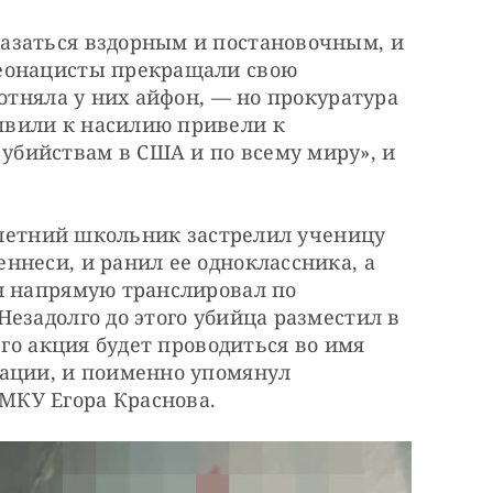
заться вздорным и постановочным, и 
еонацисты прекращали свою 
отняла у них айфон, — но прокуратура 
вили к насилию привели к 
бийствам в США и по всему миру», и 
7-летний школьник застрелил ученицу 
неси, и ранил ее одноклассника, а 
н напрямую транслировал по 
езадолго до этого убийца разместил в 
его акция будет проводиться во имя 
ации, и поименно упомянул 
МКУ Егора Краснова.