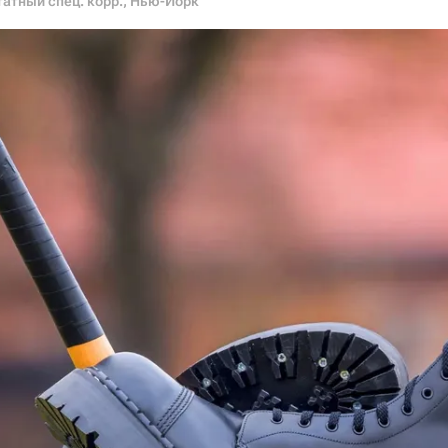
атный спец. корр., Нью-Йорк