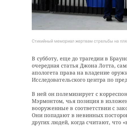
Стихийный мемориал жертвам стрельбы на пляж
В субботу, еще до трагедии в Брау
очередная статья Джона Лотта, само
апологета права на владение оруж
Исследовательского центра по пр
В ней он полемизирует с корреспо
Мэрмонтом, чья позиция в изложен
вооруженные в соответствии с зако
Они попадают в невинных посторон
других людей, когда считают, что 