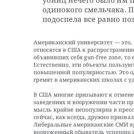
одинокого смельчака. П
подоспела все равно по
Американский университет — это, к
относятся в США к распространенно
объявивших себя gun-free zone, то
Естественно, эти объекты пользую
повышенной популярностью. Это од
гремят в американских школах с 
В США многие призывают к отмене 
заведениях и вооружении части пре
мысль крайне непопулярна в прессе
сейчас, как всегда, дружно призва
Либеральные американские СМИ кра
вооруженный обыватель успешно п