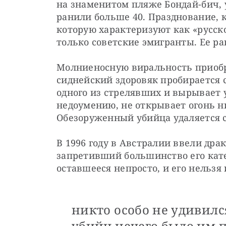
на знаменитом пляже Бондай-бич, 
ранили больше 40. Празднование, к
которую характеризуют как «русско
только советские эмигранты. Ее р
Молниеносную виральность приобр
сиднейский здоровяк пробирается с
одного из стрелявших и вырывает у 
недоумению, не открывает огонь ни
Обезоруженный убийца удаляется с
В 1996 году в Австралии ввели драк
запретивший большинство его кате
оставшееся непросто, и его нельзя
никто особо не удивилс
убийц нечего было им 