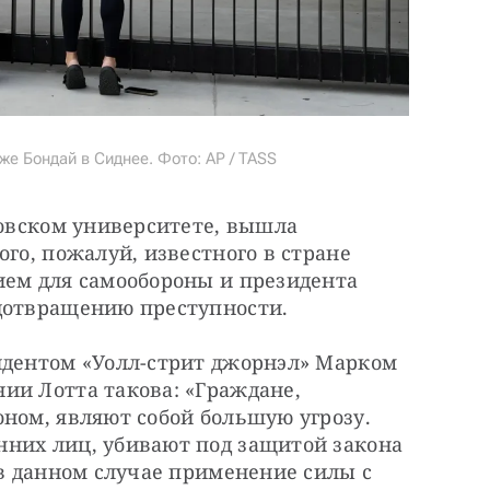
е Бондай в Сиднее. Фото: AP / TASS
новском университете, вышла 
го, пожалуй, известного в стране 
ием для самообороны и президента 
едотвращению преступности.
ндентом «Уолл-стрит джорнэл» Марком 
ии Лотта такова: «Граждане, 
ном, являют собой большую угрозу. 
них лиц, убивают под защитой закона 
«в данном случае применение силы с 