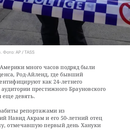
. Фото:
AP / TASS
 Америки много часов подряд были 
нса, Род-Айленд, где бывший 
ентифицируют как 24-летнего 
 аудитории престижного Брауновского 
 еще девять.
забиты репортажами из 
ий Навид Акрам и его 50-летний отец 
пу, отмечавшую первый день Хануки 