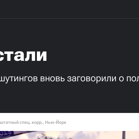
стали
шутингов вновь заговорили о по
штатный спец. корр., Нью-Йорк